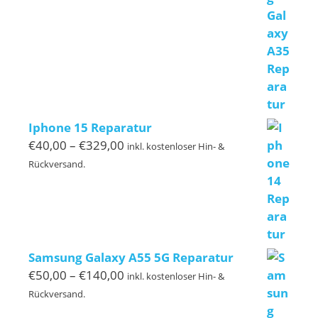
€110,00
Iphone 15 Reparatur
Preisspanne:
€
40,00
–
€
329,00
inkl. kostenloser Hin- &
€40,00
Rückversand.
bis
€329,00
Samsung Galaxy A55 5G Reparatur
Preisspanne:
€
50,00
–
€
140,00
inkl. kostenloser Hin- &
€50,00
Rückversand.
bis