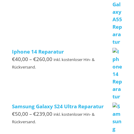
€140,00
Iphone 14 Reparatur
Preisspanne:
€
40,00
–
€
260,00
inkl. kostenloser Hin- &
€40,00
Rückversand.
bis
€260,00
Samsung Galaxy S24 Ultra Reparatur
Preisspanne:
€
50,00
–
€
239,00
inkl. kostenloser Hin- &
€50,00
Rückversand.
bis