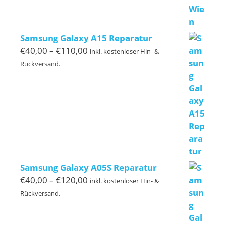
Samsung Galaxy A15 Reparatur
Preisspanne:
€
40,00
–
€
110,00
inkl. kostenloser Hin- &
€40,00
Rückversand.
bis
€110,00
Samsung Galaxy A05S Reparatur
Preisspanne:
€
40,00
–
€
120,00
inkl. kostenloser Hin- &
€40,00
Rückversand.
bis
€120,00