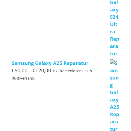
€239,00
Samsung Galaxy A25 Reparatur
Preisspanne:
€
50,00
–
€
120,00
inkl. kostenloser Hin- &
€50,00
Rückversand.
bis
€120,00