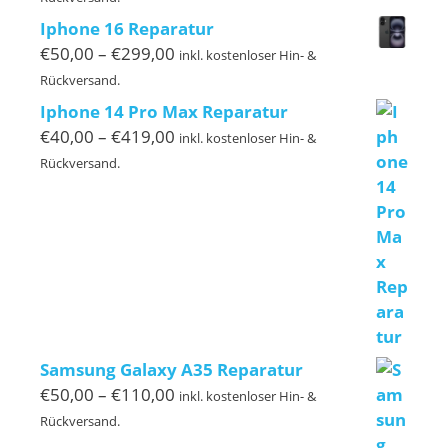
bis
Iphone 16 Reparatur
€129,00
Preisspanne:
€
50,00
–
€
299,00
inkl. kostenloser Hin- &
€50,00
Rückversand.
bis
Iphone 14 Pro Max Reparatur
€299,00
Preisspanne:
€
40,00
–
€
419,00
inkl. kostenloser Hin- &
€40,00
Rückversand.
bis
€419,00
Samsung Galaxy A35 Reparatur
Preisspanne:
€
50,00
–
€
110,00
inkl. kostenloser Hin- &
€50,00
Rückversand.
bis