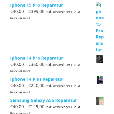
bis
Iphone 15 Pro Reparatur
€469,00
Preisspanne:
€
40,00
–
€
399,00
inkl. kostenloser Hin- &
€40,00
Rückversand.
bis
€399,00
Iphone 14 Pro Reparatur
Preisspanne:
€
40,00
–
€
360,00
inkl. kostenloser Hin- &
€40,00
Rückversand.
bis
Iphone 14 Plus Reparatur
€360,00
Preisspanne:
€
40,00
–
€
220,00
inkl. kostenloser Hin- &
€40,00
Rückversand.
bis
Samsung Galaxy A56 Reparatur
€220,00
Preisspanne:
€
40,00
–
€
129,00
inkl. kostenloser Hin- &
€40,00
Rückversand.