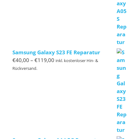
Samsung Galaxy S23 FE Reparatur
Preisspanne:
€
40,00
–
€
119,00
inkl. kostenloser Hin- &
€40,00
Rückversand.
bis
€119,00