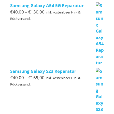
Samsung Galaxy A54 5G Reparatur
Preisspanne:
€
40,00
–
€
130,00
inkl. kostenloser Hin- &
€40,00
Rückversand.
bis
€130,00
Samsung Galaxy S23 Reparatur
Preisspanne:
€
40,00
–
€
169,00
inkl. kostenloser Hin- &
€40,00
Rückversand.
bis
€169,00