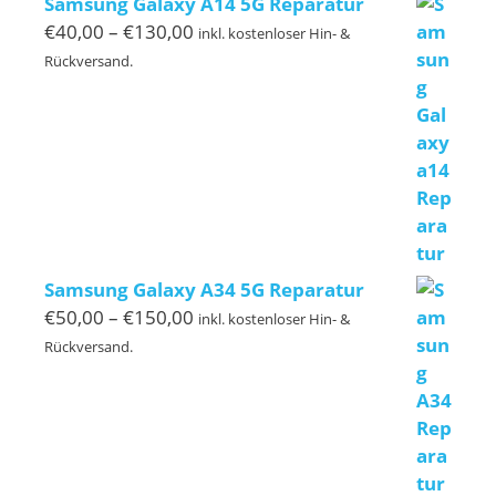
Samsung Galaxy A14 5G Reparatur
Preisspanne:
€
40,00
–
€
130,00
inkl. kostenloser Hin- &
€40,00
Rückversand.
bis
€130,00
Samsung Galaxy A34 5G Reparatur
Preisspanne:
€
50,00
–
€
150,00
inkl. kostenloser Hin- &
€50,00
Rückversand.
bis
€150,00