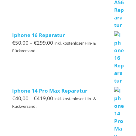
Iphone 16 Reparatur
Preisspanne:
€
50,00
–
€
299,00
inkl. kostenloser Hin- &
€50,00
Rückversand.
bis
€299,00
Iphone 14 Pro Max Reparatur
Preisspanne:
€
40,00
–
€
419,00
inkl. kostenloser Hin- &
€40,00
Rückversand.
bis
€419,00