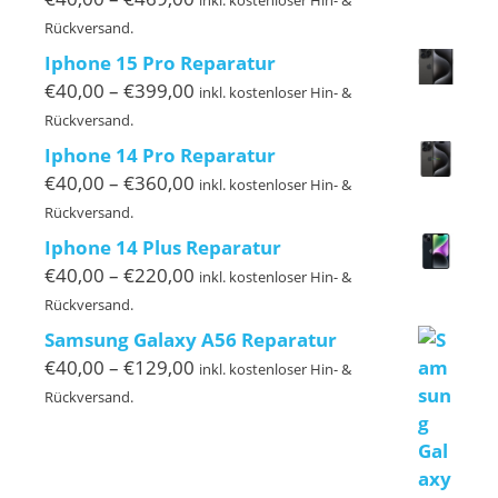
inkl. kostenloser Hin- &
€40,00
Rückversand.
bis
Iphone 15 Pro Reparatur
€469,00
Preisspanne:
€
40,00
–
€
399,00
inkl. kostenloser Hin- &
€40,00
Rückversand.
bis
Iphone 14 Pro Reparatur
€399,00
Preisspanne:
€
40,00
–
€
360,00
inkl. kostenloser Hin- &
€40,00
Rückversand.
bis
Iphone 14 Plus Reparatur
€360,00
Preisspanne:
€
40,00
–
€
220,00
inkl. kostenloser Hin- &
€40,00
Rückversand.
bis
Samsung Galaxy A56 Reparatur
€220,00
Preisspanne:
€
40,00
–
€
129,00
inkl. kostenloser Hin- &
€40,00
Rückversand.
bis
€129,00