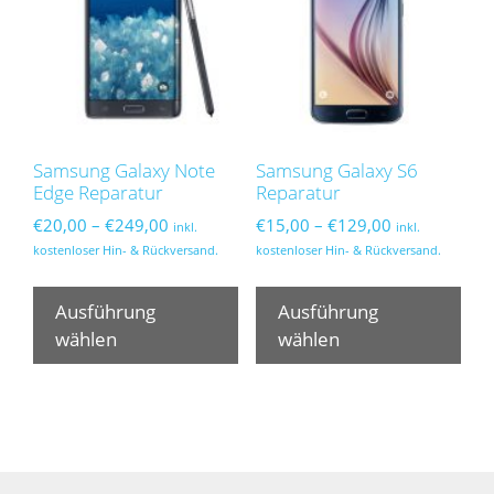
können
kön
auf
auf
der
der
Produktseite
Pro
gewählt
gew
werden
wer
Samsung Galaxy Note
Samsung Galaxy S6
Edge Reparatur
Reparatur
Preisspanne:
Preisspanne:
€
20,00
–
€
249,00
€
15,00
–
€
129,00
inkl.
inkl.
€20,00
€15,00
kostenloser Hin- & Rückversand.
kostenloser Hin- & Rückversand.
bis
bis
Dieses
Die
€249,00
€129,00
Produkt
Pro
Ausführung
Ausführung
weist
wei
wählen
wählen
mehrere
meh
Varianten
Var
auf.
auf.
Die
Die
Optionen
Opt