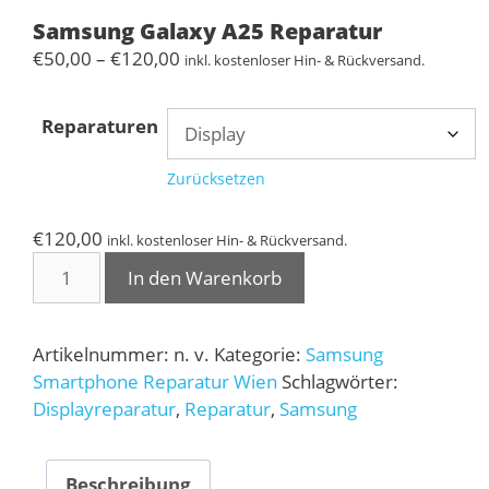
Samsung Galaxy A25 Reparatur
Preisspanne:
€
50,00
–
€
120,00
inkl. kostenloser Hin- & Rückversand.
€50,00
bis
Reparaturen
€120,00
Zurücksetzen
€
120,00
inkl. kostenloser Hin- & Rückversand.
Samsung
In den Warenkorb
Galaxy
A25
Reparatur
Artikelnummer:
n. v.
Kategorie:
Samsung
Menge
Smartphone Reparatur Wien
Schlagwörter:
Displayreparatur
,
Reparatur
,
Samsung
Beschreibung