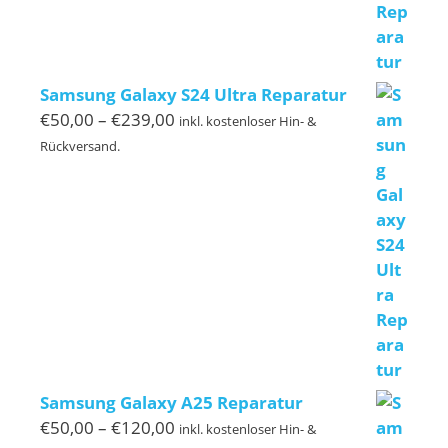
€260,00
Samsung Galaxy S24 Ultra Reparatur
Preisspanne:
€
50,00
–
€
239,00
inkl. kostenloser Hin- &
€50,00
Rückversand.
bis
€239,00
Samsung Galaxy A25 Reparatur
Preisspanne:
€
50,00
–
€
120,00
inkl. kostenloser Hin- &