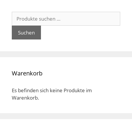
können
kön
auf
auf
Suchen
der
der
nach:
Produktseite
Pro
gewählt
gew
Suchen
werden
wer
Warenkorb
Es befinden sich keine Produkte im
Warenkorb.