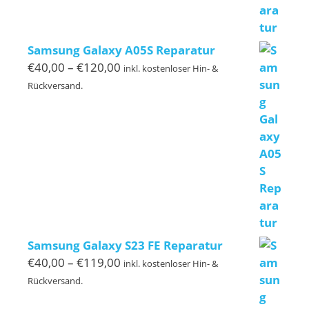
Samsung Galaxy A05S Reparatur
Preisspanne:
€
40,00
–
€
120,00
inkl. kostenloser Hin- &
€40,00
Rückversand.
bis
€120,00
Samsung Galaxy S23 FE Reparatur
Preisspanne:
€
40,00
–
€
119,00
inkl. kostenloser Hin- &
€40,00
Rückversand.
bis