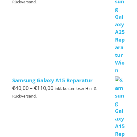
€50,00
Rückversand.
bis
€120,00
Samsung Galaxy A15 Reparatur
Preisspanne:
€
40,00
–
€
110,00
inkl. kostenloser Hin- &
€40,00
Rückversand.
bis
€110,00