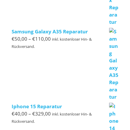
Samsung Galaxy A35 Reparatur
Preisspanne:
€
50,00
–
€
110,00
inkl. kostenloser Hin- &
€50,00
Rückversand.
bis
€110,00
Iphone 15 Reparatur
Preisspanne:
€
40,00
–
€
329,00
inkl. kostenloser Hin- &
€40,00
Rückversand.
bis