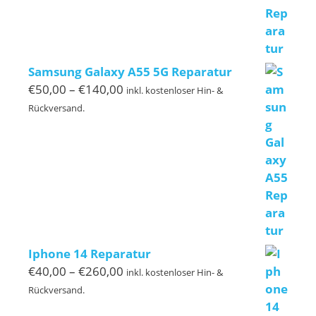
€329,00
Samsung Galaxy A55 5G Reparatur
Preisspanne:
€
50,00
–
€
140,00
inkl. kostenloser Hin- &
€50,00
Rückversand.
bis
€140,00
Iphone 14 Reparatur
Preisspanne:
€
40,00
–
€
260,00
inkl. kostenloser Hin- &
€40,00
Rückversand.
bis