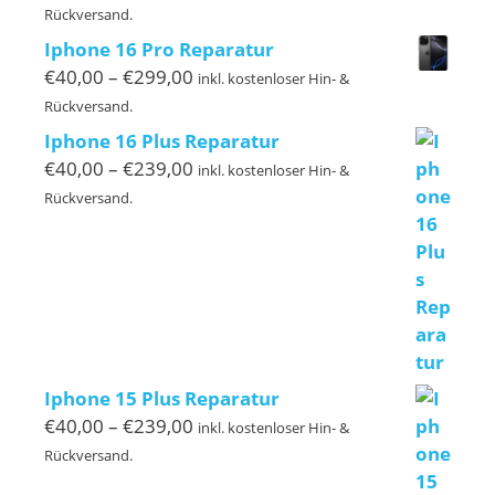
€40,00
Rückversand.
bis
Iphone 16 Pro Reparatur
€239,00
Preisspanne:
€
40,00
–
€
299,00
inkl. kostenloser Hin- &
€40,00
Rückversand.
bis
Iphone 16 Plus Reparatur
€299,00
Preisspanne:
€
40,00
–
€
239,00
inkl. kostenloser Hin- &
€40,00
Rückversand.
bis
€239,00
Iphone 15 Plus Reparatur
Preisspanne:
€
40,00
–
€
239,00
inkl. kostenloser Hin- &
€40,00
Rückversand.
bis