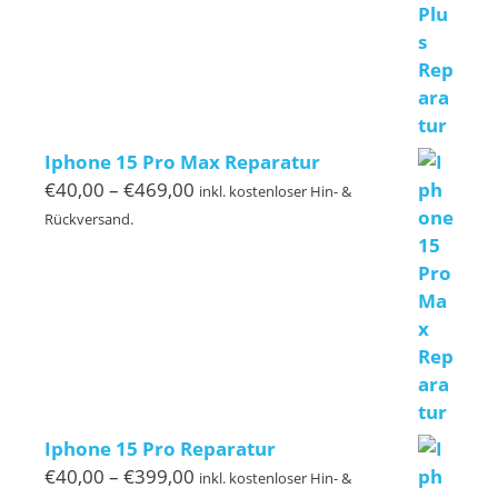
€239,00
Iphone 15 Pro Max Reparatur
Preisspanne:
€
40,00
–
€
469,00
inkl. kostenloser Hin- &
€40,00
Rückversand.
bis
€469,00
Iphone 15 Pro Reparatur
Preisspanne:
€
40,00
–
€
399,00
inkl. kostenloser Hin- &