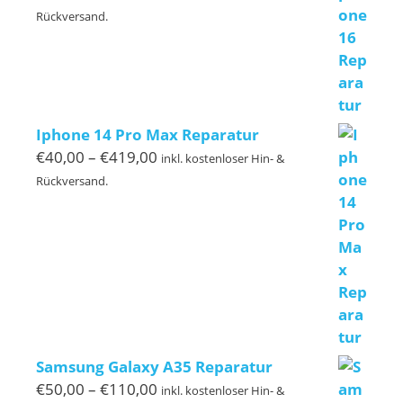
€50,00
Rückversand.
bis
€299,00
Iphone 14 Pro Max Reparatur
Preisspanne:
€
40,00
–
€
419,00
inkl. kostenloser Hin- &
€40,00
Rückversand.
bis
€419,00
Samsung Galaxy A35 Reparatur
Preisspanne:
€
50,00
–
€
110,00
inkl. kostenloser Hin- &