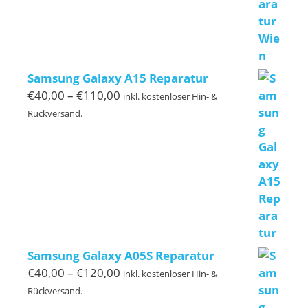
Samsung Galaxy A15 Reparatur
Preisspanne:
€
40,00
–
€
110,00
inkl. kostenloser Hin- &
€40,00
Rückversand.
bis
€110,00
Samsung Galaxy A05S Reparatur
Preisspanne:
€
40,00
–
€
120,00
inkl. kostenloser Hin- &
€40,00
Rückversand.
bis