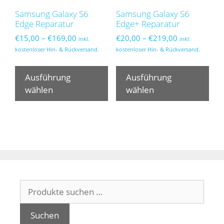
werden
wer
Samsung Galaxy S6
Samsung Galaxy S6
Edge Reparatur
Edge+ Reparatur
Preisspanne:
Preisspanne:
€
15,00
–
€
169,00
€
20,00
–
€
219,00
inkl.
inkl.
€15,00
€20,00
kostenloser Hin- & Rückversand.
kostenloser Hin- & Rückversand.
bis
bis
Dieses
Die
€169,00
€219,00
Produkt
Pro
Ausführung
Ausführung
weist
wei
wählen
wählen
mehrere
meh
Varianten
Var
auf.
auf.
Die
Die
Optionen
Opt
können
kön
auf
auf
Suchen
der
der
nach:
Produktseite
Pro
gewählt
gew
Suchen