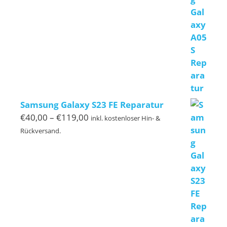
€120,00
Samsung Galaxy S23 FE Reparatur
Preisspanne:
€
40,00
–
€
119,00
inkl. kostenloser Hin- &
€40,00
Rückversand.
bis
€119,00