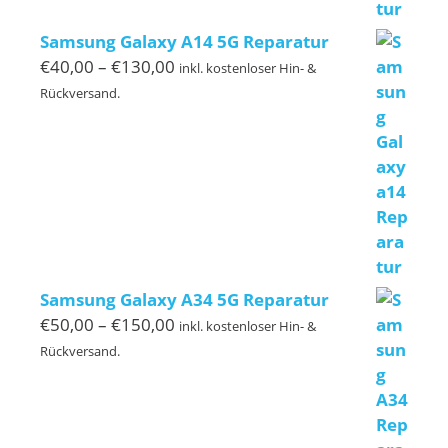
Samsung Galaxy A14 5G Reparatur
Preisspanne:
€
40,00
–
€
130,00
inkl. kostenloser Hin- &
€40,00
Rückversand.
bis
€130,00
Samsung Galaxy A34 5G Reparatur
Preisspanne:
€
50,00
–
€
150,00
inkl. kostenloser Hin- &
€50,00
Rückversand.
bis
€150,00