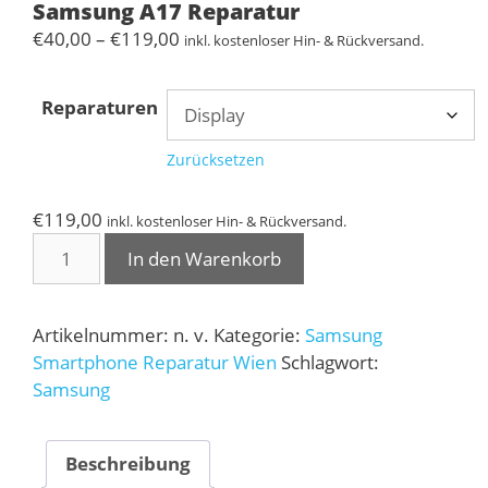
Samsung A17 Reparatur
Preisspanne:
€
40,00
–
€
119,00
inkl. kostenloser Hin- & Rückversand.
€40,00
bis
Reparaturen
€119,00
Zurücksetzen
€
119,00
inkl. kostenloser Hin- & Rückversand.
Samsung
In den Warenkorb
A17
Reparatur
Menge
Artikelnummer:
n. v.
Kategorie:
Samsung
Smartphone Reparatur Wien
Schlagwort:
Samsung
Beschreibung