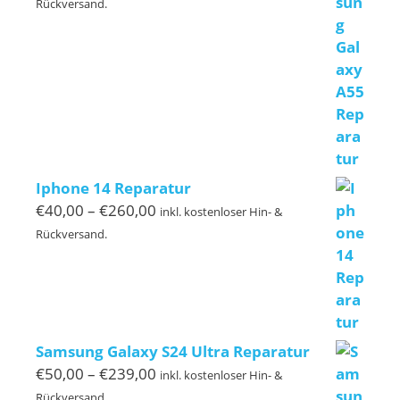
€50,00
Rückversand.
bis
€140,00
Iphone 14 Reparatur
Preisspanne:
€
40,00
–
€
260,00
inkl. kostenloser Hin- &
€40,00
Rückversand.
bis
€260,00
Samsung Galaxy S24 Ultra Reparatur
Preisspanne:
€
50,00
–
€
239,00
inkl. kostenloser Hin- &
€50,00
Rückversand.