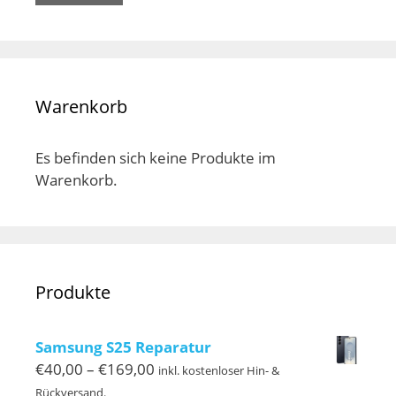
werden
wer
Warenkorb
Es befinden sich keine Produkte im
Warenkorb.
Produkte
Samsung S25 Reparatur
Preisspanne:
€
40,00
–
€
169,00
inkl. kostenloser Hin- &
€40,00
Rückversand.