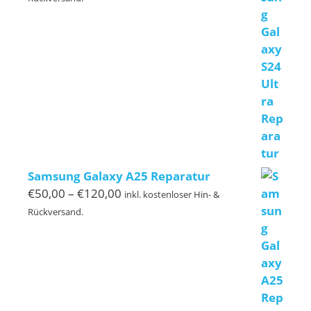
bis
€239,00
Samsung Galaxy A25 Reparatur
Preisspanne:
€
50,00
–
€
120,00
inkl. kostenloser Hin- &
€50,00
Rückversand.
bis
€120,00