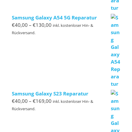
Samsung Galaxy A54 5G Reparatur
Preisspanne:
€
40,00
–
€
130,00
inkl. kostenloser Hin- &
€40,00
Rückversand.
bis
€130,00
Samsung Galaxy S23 Reparatur
Preisspanne:
€
40,00
–
€
169,00
inkl. kostenloser Hin- &
€40,00
Rückversand.
bis
€169,00