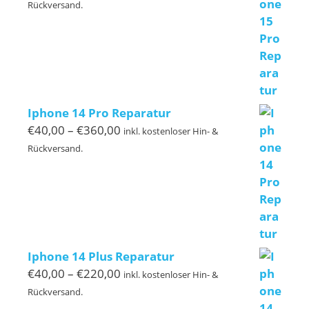
€40,00
Rückversand.
bis
€399,00
Iphone 14 Pro Reparatur
Preisspanne:
€
40,00
–
€
360,00
inkl. kostenloser Hin- &
€40,00
Rückversand.
bis
€360,00
Iphone 14 Plus Reparatur
Preisspanne:
€
40,00
–
€
220,00
inkl. kostenloser Hin- &
€40,00
Rückversand.
bis