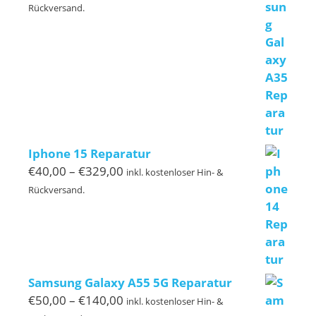
€50,00
Rückversand.
bis
€110,00
Iphone 15 Reparatur
Preisspanne:
€
40,00
–
€
329,00
inkl. kostenloser Hin- &
€40,00
Rückversand.
bis
€329,00
Samsung Galaxy A55 5G Reparatur
Preisspanne:
€
50,00
–
€
140,00
inkl. kostenloser Hin- &