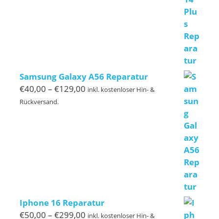
€220,00
Samsung Galaxy A56 Reparatur
Preisspanne:
€
40,00
–
€
129,00
inkl. kostenloser Hin- &
€40,00
Rückversand.
bis
€129,00
Iphone 16 Reparatur
Preisspanne:
€
50,00
–
€
299,00
inkl. kostenloser Hin- &