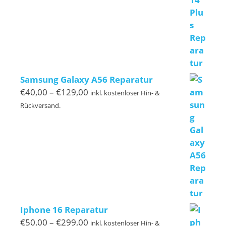
€220,00
Samsung Galaxy A56 Reparatur
Preisspanne:
€
40,00
–
€
129,00
inkl. kostenloser Hin- &
€40,00
Rückversand.
bis
€129,00
Iphone 16 Reparatur
Preisspanne:
€
50,00
–
€
299,00
inkl. kostenloser Hin- &