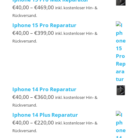
€239,00
Preisspanne:
€
40,00
–
€
469,00
inkl. kostenloser Hin- &
€40,00
Rückversand.
bis
Iphone 15 Pro Reparatur
€469,00
Preisspanne:
€
40,00
–
€
399,00
inkl. kostenloser Hin- &
€40,00
Rückversand.
bis
€399,00
Iphone 14 Pro Reparatur
Preisspanne:
€
40,00
–
€
360,00
inkl. kostenloser Hin- &
€40,00
Rückversand.
bis
Iphone 14 Plus Reparatur
€360,00
Preisspanne:
€
40,00
–
€
220,00
inkl. kostenloser Hin- &
€40,00
Rückversand.
bis