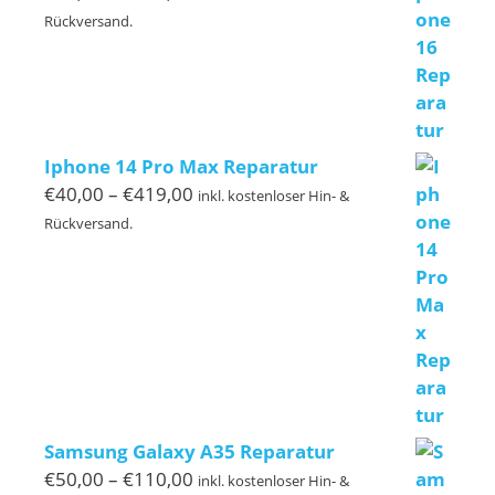
€50,00
Rückversand.
bis
€299,00
Iphone 14 Pro Max Reparatur
Preisspanne:
€
40,00
–
€
419,00
inkl. kostenloser Hin- &
€40,00
Rückversand.
bis
€419,00
Samsung Galaxy A35 Reparatur
Preisspanne:
€
50,00
–
€
110,00
inkl. kostenloser Hin- &