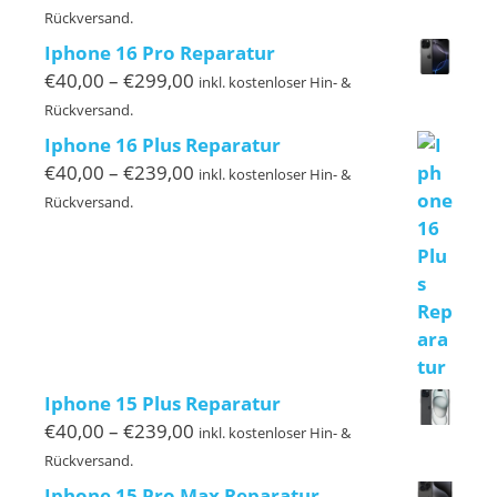
€40,00
Rückversand.
bis
Iphone 16 Pro Reparatur
€239,00
Preisspanne:
€
40,00
–
€
299,00
inkl. kostenloser Hin- &
€40,00
Rückversand.
bis
Iphone 16 Plus Reparatur
€299,00
Preisspanne:
€
40,00
–
€
239,00
inkl. kostenloser Hin- &
€40,00
Rückversand.
bis
€239,00
Iphone 15 Plus Reparatur
Preisspanne:
€
40,00
–
€
239,00
inkl. kostenloser Hin- &
€40,00
Rückversand.
bis
Iphone 15 Pro Max Reparatur