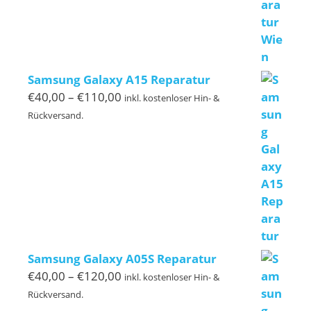
Samsung Galaxy A15 Reparatur
Preisspanne:
€
40,00
–
€
110,00
inkl. kostenloser Hin- &
€40,00
Rückversand.
bis
€110,00
Samsung Galaxy A05S Reparatur
Preisspanne:
€
40,00
–
€
120,00
inkl. kostenloser Hin- &
€40,00
Rückversand.
bis