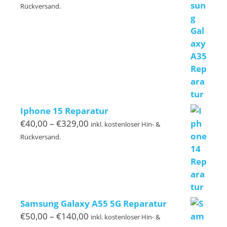
€50,00
Rückversand.
bis
€110,00
Iphone 15 Reparatur
Preisspanne:
€
40,00
–
€
329,00
inkl. kostenloser Hin- &
€40,00
Rückversand.
bis
€329,00
Samsung Galaxy A55 5G Reparatur
Preisspanne:
€
50,00
–
€
140,00
inkl. kostenloser Hin- &