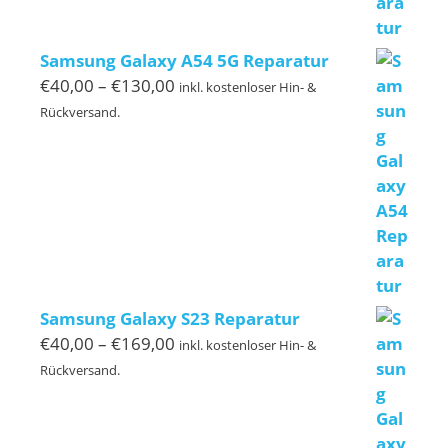
Samsung Galaxy A54 5G Reparatur
Preisspanne:
€
40,00
–
€
130,00
inkl. kostenloser Hin- &
€40,00
Rückversand.
bis
€130,00
Samsung Galaxy S23 Reparatur
Preisspanne:
€
40,00
–
€
169,00
inkl. kostenloser Hin- &
€40,00
Rückversand.
bis
€169,00