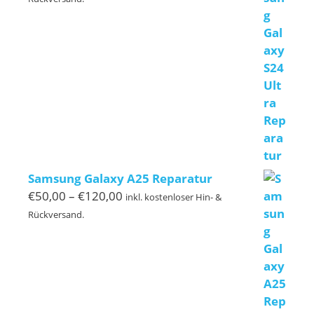
bis
€239,00
Samsung Galaxy A25 Reparatur
Preisspanne:
€
50,00
–
€
120,00
inkl. kostenloser Hin- &
€50,00
Rückversand.
bis
€120,00