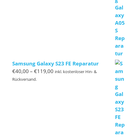
€120,00
Samsung Galaxy S23 FE Reparatur
Preisspanne:
€
40,00
–
€
119,00
inkl. kostenloser Hin- &
€40,00
Rückversand.
bis
€119,00