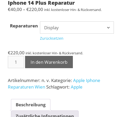
Iphone 14 Plus Reparatur
Preisspanne:
€
40,00
–
€
220,00
inkl. kostenloser Hin- & Rückversand.
€40,00
bis
Reparaturen
€220,00
Zurücksetzen
€
220,00
inkl. kostenloser Hin- & Rückversand.
Iphone
In den Warenkorb
14
Plus
Reparatur
Artikelnummer:
n. v.
Kategorie:
Apple Iphone
Menge
Reparaturen Wien
Schlagwort:
Apple
Beschreibung
Zusätzliche Informationen