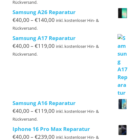
€40,00
Rückversand.
bis
Samsung A26 Reparatur
€149,00
Preisspanne:
€
40,00
–
€
140,00
inkl. kostenloser Hin- &
€40,00
Rückversand.
bis
Samsung A17 Reparatur
€140,00
Preisspanne:
€
40,00
–
€
119,00
inkl. kostenloser Hin- &
€40,00
Rückversand.
bis
€119,00
Samsung A16 Reparatur
Preisspanne:
€
40,00
–
€
119,00
inkl. kostenloser Hin- &
€40,00
Rückversand.
bis
Iphone 16 Pro Max Reparatur
€119,00
Preisspanne:
€
40,00
–
€
239,00
inkl. kostenloser Hin- &