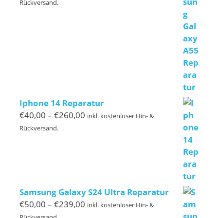
€50,00
Rückversand.
bis
€140,00
Iphone 14 Reparatur
Preisspanne:
€
40,00
–
€
260,00
inkl. kostenloser Hin- &
€40,00
Rückversand.
bis
€260,00
Samsung Galaxy S24 Ultra Reparatur
Preisspanne:
€
50,00
–
€
239,00
inkl. kostenloser Hin- &
€50,00
Rückversand.