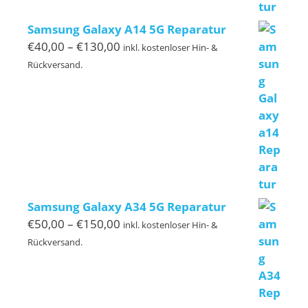
Samsung Galaxy A14 5G Reparatur
Preisspanne:
€
40,00
–
€
130,00
inkl. kostenloser Hin- &
€40,00
Rückversand.
bis
€130,00
Samsung Galaxy A34 5G Reparatur
Preisspanne:
€
50,00
–
€
150,00
inkl. kostenloser Hin- &
€50,00
Rückversand.
bis
€150,00