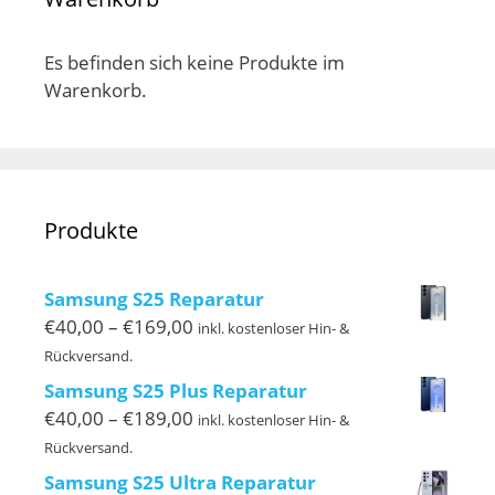
Es befinden sich keine Produkte im
Warenkorb.
Produkte
Samsung S25 Reparatur
Preisspanne:
€
40,00
–
€
169,00
inkl. kostenloser Hin- &
€40,00
Rückversand.
bis
Samsung S25 Plus Reparatur
€169,00
Preisspanne:
€
40,00
–
€
189,00
inkl. kostenloser Hin- &
€40,00
Rückversand.
bis
Samsung S25 Ultra Reparatur