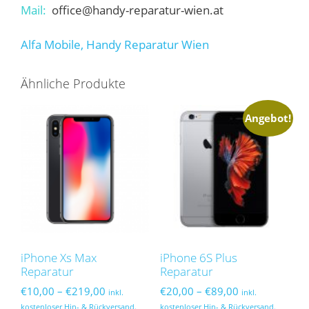
Mail:
office@handy-reparatur-wien.at
Alfa Mobile, Handy Reparatur Wien
Ähnliche Produkte
Angebot!
iPhone Xs Max
iPhone 6S Plus
Reparatur
Reparatur
Preisspanne:
Preisspanne:
€
10,00
–
€
219,00
€
20,00
–
€
89,00
inkl.
inkl.
€10,00
€20,00
kostenloser Hin- & Rückversand.
kostenloser Hin- & Rückversand.