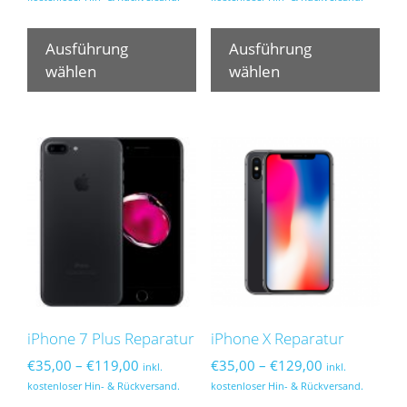
bis
bis
Dieses
Die
€219,00
€89,00
Produkt
Pro
Ausführung
Ausführung
weist
wei
wählen
wählen
mehrere
meh
Varianten
Var
auf.
auf.
Die
Die
Optionen
Opt
können
kön
auf
auf
der
der
Produktseite
Pro
gewählt
gew
werden
wer
iPhone 7 Plus Reparatur
iPhone X Reparatur
Preisspanne:
Preisspanne:
€
35,00
–
€
119,00
€
35,00
–
€
129,00
inkl.
inkl.
€35,00
€35,00
kostenloser Hin- & Rückversand.
kostenloser Hin- & Rückversand.
bis
bis