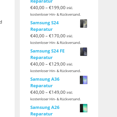
Reparatur
Preisspanne:
€
40,00
–
€
199,00
inkl.
€40,00
kostenloser Hin- & Rückversand.
bis
d
Samsung S24
€199,00
Reparatur
Preisspanne:
€
40,00
–
€
170,00
inkl.
€40,00
kostenloser Hin- & Rückversand.
bis
Samsung S24 FE
€170,00
Reparatur
Preisspanne:
€
40,00
–
€
129,00
inkl.
€40,00
kostenloser Hin- & Rückversand.
bis
Samsung A36
€129,00
Reparatur
Preisspanne:
€
40,00
–
€
149,00
inkl.
€40,00
kostenloser Hin- & Rückversand.
bis
Samsung A26
€149,00
Reparatur