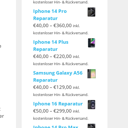
€40,00
kostenloser Hin- & Rückversand.
bis
Iphone 14 Pro
€399,00
Reparatur
Preisspanne:
€
40,00
–
€
360,00
inkl.
€40,00
kostenloser Hin- & Rückversand.
bis
Iphone 14 Plus
e
€360,00
Reparatur
Preisspanne:
€
40,00
–
€
220,00
inkl.
€40,00
kostenloser Hin- & Rückversand.
bis
Samsung Galaxy A56
€220,00
Reparatur
Preisspanne:
€
40,00
–
€
129,00
inkl.
€40,00
kostenloser Hin- & Rückversand.
bis
Iphone 16 Reparatur
€129,00
t
Preisspanne:
€
50,00
–
€
299,00
inkl.
er
€50,00
kostenloser Hin- & Rückversand.
bis
Iphone 14 Pro Max