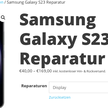
en
/ Samsung Galaxy S23 Reparatur
Samsung
Galaxy S2
Reparatur
Preisspanne:
€
40,00
–
€
169,00
inkl. kostenloser Hin- & Rückversand.
€40,00
bis
Reparaturen
€169,00
Zurücksetzen