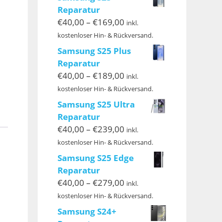
Reparatur
Preisspanne:
€
40,00
–
€
169,00
inkl.
€40,00
kostenloser Hin- & Rückversand.
bis
Samsung S25 Plus
€169,00
Reparatur
Preisspanne:
€
40,00
–
€
189,00
inkl.
€40,00
kostenloser Hin- & Rückversand.
bis
Samsung S25 Ultra
€189,00
Reparatur
Preisspanne:
€
40,00
–
€
239,00
inkl.
€40,00
kostenloser Hin- & Rückversand.
bis
Samsung S25 Edge
€239,00
Reparatur
Preisspanne:
€
40,00
–
€
279,00
inkl.
€40,00
kostenloser Hin- & Rückversand.
bis
Samsung S24+
€279,00