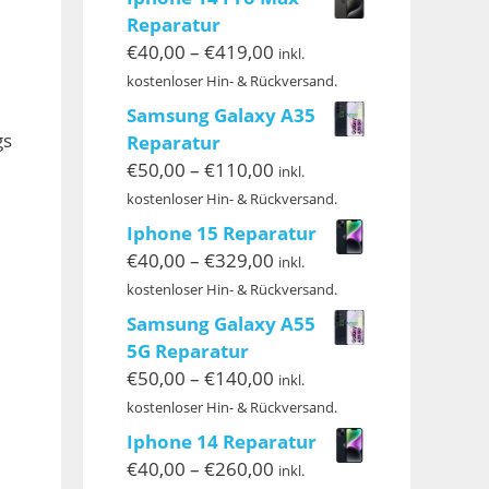
€299,00
Reparatur
Preisspanne:
€
40,00
–
€
419,00
inkl.
€40,00
kostenloser Hin- & Rückversand.
bis
Samsung Galaxy A35
€419,00
gs
Reparatur
Preisspanne:
€
50,00
–
€
110,00
inkl.
€50,00
kostenloser Hin- & Rückversand.
bis
Iphone 15 Reparatur
€110,00
Preisspanne:
€
40,00
–
€
329,00
inkl.
€40,00
kostenloser Hin- & Rückversand.
bis
Samsung Galaxy A55
€329,00
5G Reparatur
Preisspanne:
€
50,00
–
€
140,00
inkl.
€50,00
kostenloser Hin- & Rückversand.
bis
Iphone 14 Reparatur
€140,00
Preisspanne:
€
40,00
–
€
260,00
inkl.