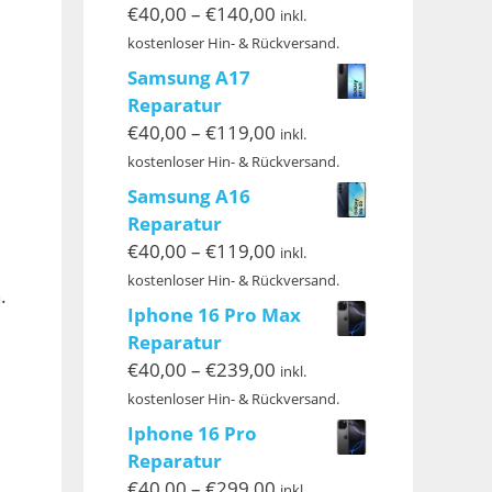
Preisspanne:
€
40,00
–
€
140,00
inkl.
€40,00
kostenloser Hin- & Rückversand.
bis
Samsung A17
€140,00
Reparatur
Preisspanne:
€
40,00
–
€
119,00
inkl.
€40,00
kostenloser Hin- & Rückversand.
bis
Samsung A16
€119,00
Reparatur
Preisspanne:
€
40,00
–
€
119,00
inkl.
€40,00
kostenloser Hin- & Rückversand.
.
bis
Iphone 16 Pro Max
€119,00
Reparatur
Preisspanne:
€
40,00
–
€
239,00
inkl.
€40,00
kostenloser Hin- & Rückversand.
bis
Iphone 16 Pro
€239,00
Reparatur
Preisspanne:
€
40,00
–
€
299,00
inkl.