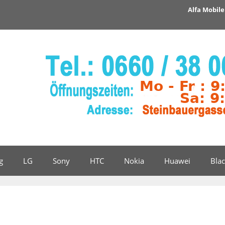
Alfa Mobile 
g
LG
Sony
HTC
Nokia
Huawei
Bla