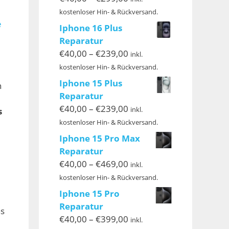
€40,00
kostenloser Hin- & Rückversand.
bis
e
Iphone 16 Plus
€299,00
Reparatur
Preisspanne:
€
40,00
–
€
239,00
inkl.
€40,00
kostenloser Hin- & Rückversand.
bis
Iphone 15 Plus
n
€239,00
Reparatur
Preisspanne:
€
40,00
–
€
239,00
inkl.
s
€40,00
kostenloser Hin- & Rückversand.
bis
Iphone 15 Pro Max
€239,00
Reparatur
Preisspanne:
€
40,00
–
€
469,00
inkl.
€40,00
kostenloser Hin- & Rückversand.
bis
Iphone 15 Pro
€469,00
Reparatur
ns
Preisspanne:
€
40,00
–
€
399,00
inkl.