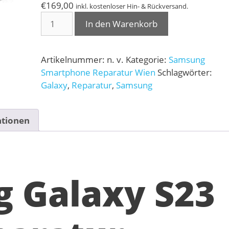
€
169,00
inkl. kostenloser Hin- & Rückversand.
Samsung
In den Warenkorb
Galaxy
S23
Reparatur
Artikelnummer:
n. v.
Kategorie:
Samsung
Menge
Smartphone Reparatur Wien
Schlagwörter:
Galaxy
,
Reparatur
,
Samsung
ationen
 Galaxy S23