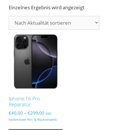
Einzelnes Ergebnis wird angezeigt
Iphone 16 Pro
Reparatur
Preisspanne:
€
40,00
–
€
299,00
inkl.
€40,00
kostenloser Hin- & Rückversand.
bis
Dieses