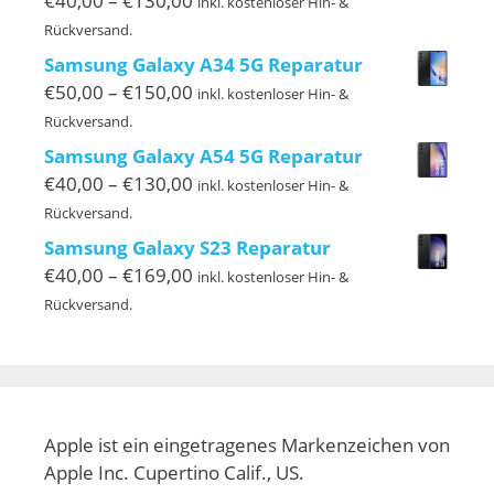
€
40,00
–
€
130,00
inkl. kostenloser Hin- &
€40,00
Rückversand.
bis
Samsung Galaxy A34 5G Reparatur
€130,00
Preisspanne:
€
50,00
–
€
150,00
inkl. kostenloser Hin- &
€50,00
Rückversand.
bis
Samsung Galaxy A54 5G Reparatur
€150,00
Preisspanne:
€
40,00
–
€
130,00
inkl. kostenloser Hin- &
€40,00
Rückversand.
bis
Samsung Galaxy S23 Reparatur
€130,00
Preisspanne:
€
40,00
–
€
169,00
inkl. kostenloser Hin- &
€40,00
Rückversand.
bis
€169,00
Apple ist ein eingetragenes Markenzeichen von
Apple Inc. Cupertino Calif., US.