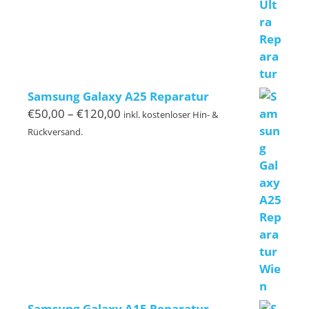
Samsung Galaxy A25 Reparatur
Preisspanne:
€
50,00
–
€
120,00
inkl. kostenloser Hin- &
€50,00
Rückversand.
bis
€120,00
Samsung Galaxy A15 Reparatur