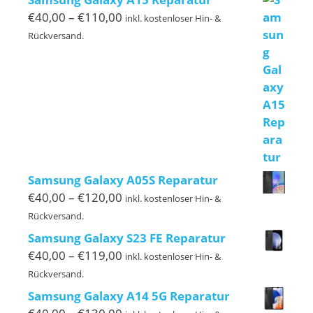
Preisspanne:
€
40,00
–
€
110,00
inkl. kostenloser Hin- &
€40,00
Rückversand.
bis
€110,00
Samsung Galaxy A05S Reparatur
Preisspanne:
€
40,00
–
€
120,00
inkl. kostenloser Hin- &
€40,00
Rückversand.
bis
Samsung Galaxy S23 FE Reparatur
€120,00
Preisspanne:
€
40,00
–
€
119,00
inkl. kostenloser Hin- &
€40,00
Rückversand.
bis
Samsung Galaxy A14 5G Reparatur
€119,00
Preisspanne: