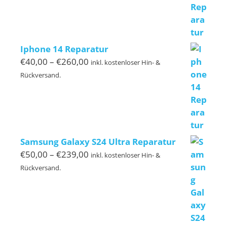
Iphone 14 Reparatur
Preisspanne:
€
40,00
–
€
260,00
inkl. kostenloser Hin- &
€40,00
Rückversand.
bis
€260,00
Samsung Galaxy S24 Ultra Reparatur
Preisspanne:
€
50,00
–
€
239,00
inkl. kostenloser Hin- &
€50,00
Rückversand.
bis
€239,00