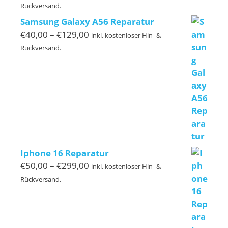
€40,00
Rückversand.
bis
Samsung Galaxy A56 Reparatur
€220,00
Preisspanne:
€
40,00
–
€
129,00
inkl. kostenloser Hin- &
€40,00
Rückversand.
bis
€129,00
Iphone 16 Reparatur
Preisspanne:
€
50,00
–
€
299,00
inkl. kostenloser Hin- &
€50,00
Rückversand.
bis
€299,00