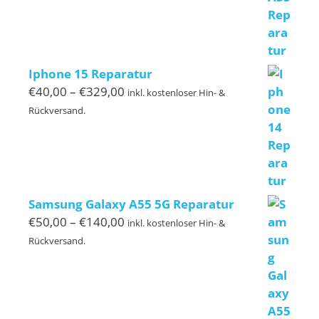
Iphone 15 Reparatur
Preisspanne:
€
40,00
–
€
329,00
inkl. kostenloser Hin- &
€40,00
Rückversand.
bis
€329,00
Samsung Galaxy A55 5G Reparatur
Preisspanne:
€
50,00
–
€
140,00
inkl. kostenloser Hin- &
€50,00
Rückversand.
bis
€140,00