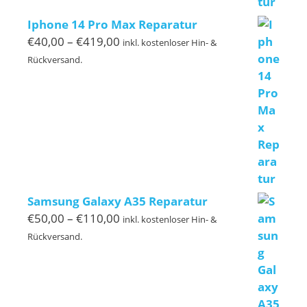
Iphone 14 Pro Max Reparatur
Preisspanne:
€
40,00
–
€
419,00
inkl. kostenloser Hin- &
€40,00
Rückversand.
bis
€419,00
Samsung Galaxy A35 Reparatur
Preisspanne:
€
50,00
–
€
110,00
inkl. kostenloser Hin- &
€50,00
Rückversand.
bis
€110,00