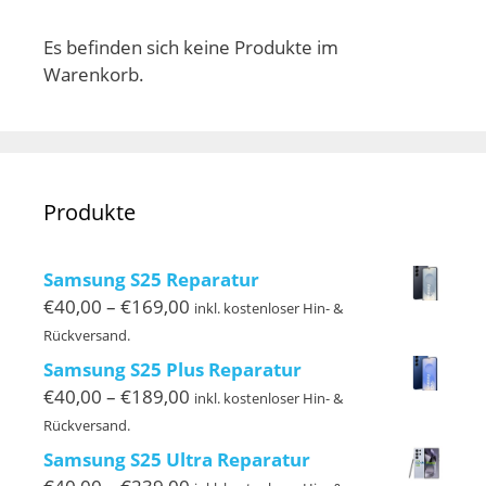
Es befinden sich keine Produkte im
Warenkorb.
Produkte
Samsung S25 Reparatur
Preisspanne:
€
40,00
–
€
169,00
inkl. kostenloser Hin- &
€40,00
Rückversand.
bis
Samsung S25 Plus Reparatur
€169,00
Preisspanne:
€
40,00
–
€
189,00
inkl. kostenloser Hin- &
€40,00
Rückversand.
bis
Samsung S25 Ultra Reparatur
€189,00
Preisspanne: