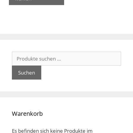
mehrere
Varianten
auf.
Die
Optionen
können
auf
Suchen
der
nach:
Produktseite
gewählt
Suchen
werden
Warenkorb
Es befinden sich keine Produkte im