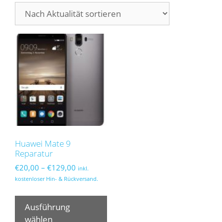
Huawei Mate 9
Reparatur
Preisspanne:
€
20,00
–
€
129,00
inkl.
€20,00
kostenloser Hin- & Rückversand.
bis
Dieses
€129,00
Produkt
Ausführung
weist
wählen