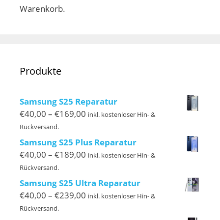
Warenkorb.
Produkte
Samsung S25 Reparatur
Preisspanne:
€
40,00
–
€
169,00
inkl. kostenloser Hin- &
€40,00
Rückversand.
bis
Samsung S25 Plus Reparatur
€169,00
Preisspanne:
€
40,00
–
€
189,00
inkl. kostenloser Hin- &
€40,00
Rückversand.
bis
Samsung S25 Ultra Reparatur
€189,00
Preisspanne:
€
40,00
–
€
239,00
inkl. kostenloser Hin- &
€40,00
Rückversand.
bis