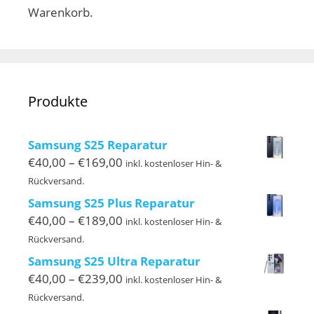
Warenkorb.
Produkte
Samsung S25 Reparatur
Preisspanne:
€
40,00
–
€
169,00
inkl. kostenloser Hin- &
€40,00
Rückversand.
bis
Samsung S25 Plus Reparatur
€169,00
Preisspanne:
€
40,00
–
€
189,00
inkl. kostenloser Hin- &
€40,00
Rückversand.
bis
Samsung S25 Ultra Reparatur
€189,00
Preisspanne:
€
40,00
–
€
239,00
inkl. kostenloser Hin- &
€40,00
Rückversand.
bis