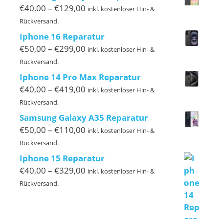
€220,00
Preisspanne:
€
40,00
–
€
129,00
inkl. kostenloser Hin- &
€40,00
Rückversand.
bis
Iphone 16 Reparatur
€129,00
Preisspanne:
€
50,00
–
€
299,00
inkl. kostenloser Hin- &
€50,00
Rückversand.
bis
Iphone 14 Pro Max Reparatur
€299,00
Preisspanne:
€
40,00
–
€
419,00
inkl. kostenloser Hin- &
€40,00
Rückversand.
bis
Samsung Galaxy A35 Reparatur
€419,00
Preisspanne:
€
50,00
–
€
110,00
inkl. kostenloser Hin- &
€50,00
Rückversand.
bis
Iphone 15 Reparatur
€110,00
Preisspanne:
€
40,00
–
€
329,00
inkl. kostenloser Hin- &
€40,00
Rückversand.
bis
€329,00