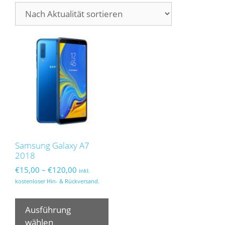
Samsung Galaxy A7
2018
Preisspanne:
€
15,00
–
€
120,00
inkl.
€15,00
kostenloser Hin- & Rückversand.
bis
Dieses
€120,00
Produkt
Ausführung
weist
wählen