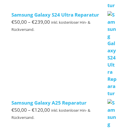
Samsung Galaxy S24 Ultra Reparatur
Preisspanne:
€
50,00
–
€
239,00
inkl. kostenloser Hin- &
€50,00
Rückversand.
bis
€239,00
Samsung Galaxy A25 Reparatur
Preisspanne:
€
50,00
–
€
120,00
inkl. kostenloser Hin- &
€50,00
Rückversand.
bis