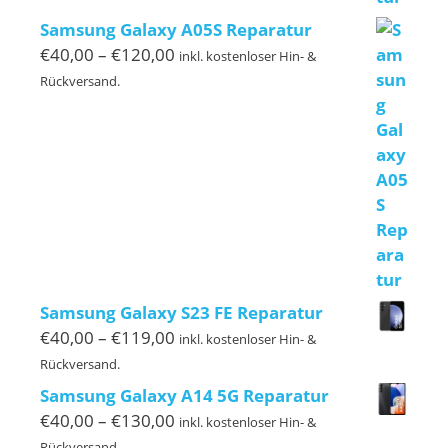
Samsung Galaxy A05S Reparatur
Preisspanne:
€
40,00
–
€
120,00
inkl. kostenloser Hin- &
€40,00
Rückversand.
bis
€120,00
Samsung Galaxy S23 FE Reparatur
Preisspanne:
€
40,00
–
€
119,00
inkl. kostenloser Hin- &
€40,00
Rückversand.
bis
Samsung Galaxy A14 5G Reparatur
€119,00
Preisspanne:
€
40,00
–
€
130,00
inkl. kostenloser Hin- &
€40,00
Rückversand.