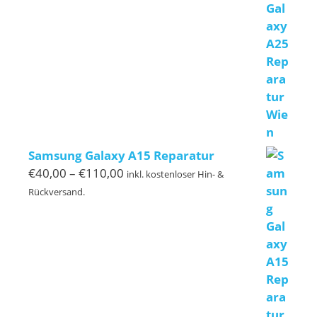
€120,00
Samsung Galaxy A15 Reparatur
Preisspanne:
€
40,00
–
€
110,00
inkl. kostenloser Hin- &
€40,00
Rückversand.
bis
€110,00