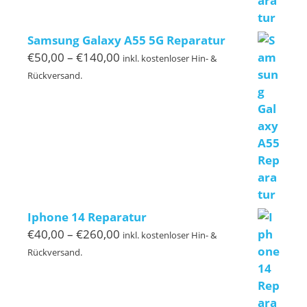
Samsung Galaxy A55 5G Reparatur
Preisspanne:
€
50,00
–
€
140,00
inkl. kostenloser Hin- &
€50,00
Rückversand.
bis
€140,00
Iphone 14 Reparatur
Preisspanne:
€
40,00
–
€
260,00
inkl. kostenloser Hin- &
€40,00
Rückversand.
bis
€260,00