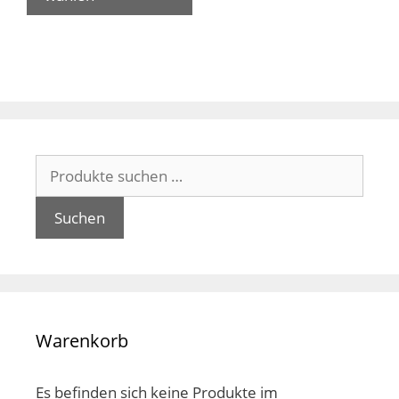
mehrere
Varianten
auf.
Die
Optionen
können
auf
Suchen
der
nach:
Produktseite
gewählt
Suchen
werden
Warenkorb
Es befinden sich keine Produkte im