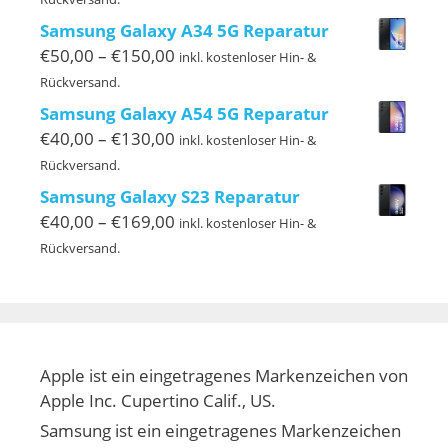
bis
Samsung Galaxy A34 5G Reparatur
€130,00
Preisspanne:
€
50,00
–
€
150,00
inkl. kostenloser Hin- &
€50,00
Rückversand.
bis
Samsung Galaxy A54 5G Reparatur
€150,00
Preisspanne:
€
40,00
–
€
130,00
inkl. kostenloser Hin- &
€40,00
Rückversand.
bis
Samsung Galaxy S23 Reparatur
€130,00
Preisspanne:
€
40,00
–
€
169,00
inkl. kostenloser Hin- &
€40,00
Rückversand.
bis
€169,00
Apple ist ein eingetragenes Markenzeichen von
Apple Inc. Cupertino Calif., US.
Samsung ist ein eingetragenes Markenzeichen