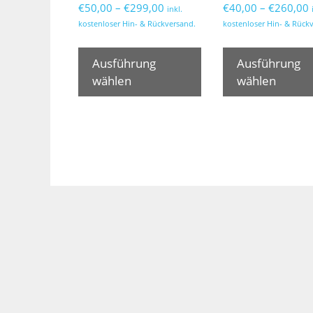
Preisspanne:
€
50,00
–
€
299,00
€
40,00
–
€
260,00
inkl.
€50,00
kostenloser Hin- & Rückversand.
kostenloser Hin- & Rück
bis
b
Dieses
€299,00
Produkt
Ausführung
Ausführung
weist
wählen
wählen
mehrere
Varianten
auf.
Die
Optionen
können
auf
der
Produktseite
gewählt
werden