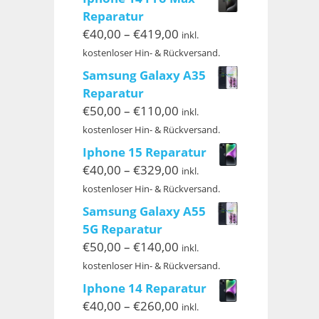
€299,00
Reparatur
Preisspanne:
€
40,00
–
€
419,00
inkl.
€40,00
kostenloser Hin- & Rückversand.
bis
Samsung Galaxy A35
€419,00
Reparatur
Preisspanne:
€
50,00
–
€
110,00
inkl.
€50,00
kostenloser Hin- & Rückversand.
bis
Iphone 15 Reparatur
€110,00
Preisspanne:
€
40,00
–
€
329,00
inkl.
€40,00
kostenloser Hin- & Rückversand.
bis
Samsung Galaxy A55
€329,00
5G Reparatur
Preisspanne:
€
50,00
–
€
140,00
inkl.
€50,00
kostenloser Hin- & Rückversand.
bis
Iphone 14 Reparatur
€140,00
Preisspanne:
€
40,00
–
€
260,00
inkl.