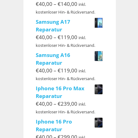
Preisspanne:
€
40,00
–
€
140,00
inkl.
€40,00
kostenloser Hin- & Rückversand.
bis
Samsung A17
€140,00
Reparatur
Preisspanne:
€
40,00
–
€
119,00
inkl.
€40,00
kostenloser Hin- & Rückversand.
bis
Samsung A16
€119,00
Reparatur
Preisspanne:
€
40,00
–
€
119,00
inkl.
€40,00
kostenloser Hin- & Rückversand.
bis
Iphone 16 Pro Max
€119,00
Reparatur
Preisspanne:
€
40,00
–
€
239,00
inkl.
€40,00
kostenloser Hin- & Rückversand.
bis
Iphone 16 Pro
€239,00
Reparatur
Preisspanne:
€
40,00
–
€
299,00
inkl.