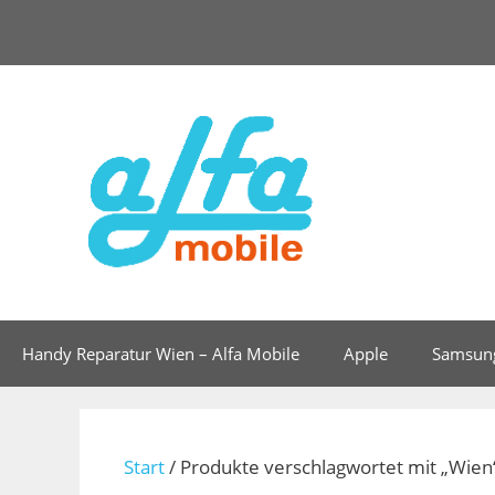
Zum
Inhalt
springen
Handy Reparatur Wien – Alfa Mobile
Apple
Samsun
Start
/ Produkte verschlagwortet mit „Wien