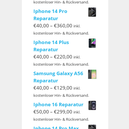
€40,00
kostenloser Hin- & Rückversand.
bis
Iphone 14 Pro
€399,00
Reparatur
Preisspanne:
€
40,00
–
€
360,00
inkl.
€40,00
kostenloser Hin- & Rückversand.
bis
Iphone 14 Plus
€360,00
Reparatur
Preisspanne:
€
40,00
–
€
220,00
inkl.
€40,00
kostenloser Hin- & Rückversand.
bis
Samsung Galaxy A56
€220,00
Reparatur
Preisspanne:
€
40,00
–
€
129,00
inkl.
€40,00
kostenloser Hin- & Rückversand.
bis
Iphone 16 Reparatur
€129,00
Preisspanne:
€
50,00
–
€
299,00
inkl.
€50,00
kostenloser Hin- & Rückversand.
bis
Iphone 14 Pro Max