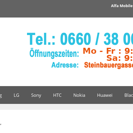
Alfa Mobile 
g
LG
Sony
HTC
Nokia
Huawei
Bla
“