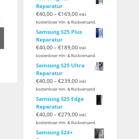
Reparatur
spanne:
Preisspanne:
€
40,00
–
€
169,00
inkl.
0
.
€40,00
kostenloser Hin- & Rückversand.
Dieses
bis
00
Samsung S25 Plus
Produkt
€169,00
Reparatur
weist
Preisspanne:
€
40,00
–
€
189,00
inkl.
mehrere
€40,00
kostenloser Hin- & Rückversand.
Varianten
bis
auf.
Samsung S25 Ultra
€189,00
Die
Reparatur
Optionen
Preisspanne:
€
40,00
–
€
239,00
inkl.
können
€40,00
kostenloser Hin- & Rückversand.
auf
bis
Samsung S25 Edge
der
€239,00
Reparatur
Produktseite
Preisspanne:
€
40,00
–
€
279,00
inkl.
gewählt
€40,00
kostenloser Hin- & Rückversand.
werden
bis
Samsung S24+
€279,00