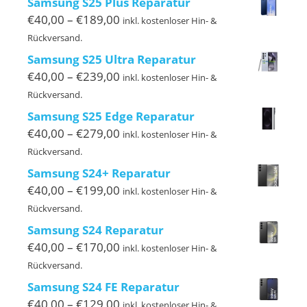
Samsung S25 Plus Reparatur
€169,00
Preisspanne:
€
40,00
–
€
189,00
inkl. kostenloser Hin- &
€40,00
Rückversand.
bis
Samsung S25 Ultra Reparatur
€189,00
Preisspanne:
€
40,00
–
€
239,00
inkl. kostenloser Hin- &
€40,00
Rückversand.
bis
Samsung S25 Edge Reparatur
€239,00
Preisspanne:
€
40,00
–
€
279,00
inkl. kostenloser Hin- &
€40,00
Rückversand.
bis
Samsung S24+ Reparatur
€279,00
Preisspanne:
€
40,00
–
€
199,00
inkl. kostenloser Hin- &
€40,00
Rückversand.
bis
Samsung S24 Reparatur
€199,00
Preisspanne:
€
40,00
–
€
170,00
inkl. kostenloser Hin- &
€40,00
Rückversand.
bis
Samsung S24 FE Reparatur
€170,00
Preisspanne:
€
40,00
–
€
129,00
inkl. kostenloser Hin- &