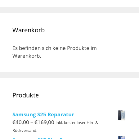
Warenkorb
Es befinden sich keine Produkte im
Warenkorb.
Produkte
Samsung S25 Reparatur
Preisspanne:
€
40,00
–
€
169,00
inkl. kostenloser Hin- &
€40,00
Rückversand.
bis