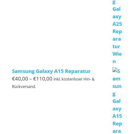
bis
€120,00
Samsung Galaxy A15 Reparatur
Preisspanne:
€
40,00
–
€
110,00
inkl. kostenloser Hin- &
€40,00
Rückversand.
bis
€110,00