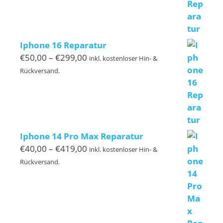
Iphone 16 Reparatur
Preisspanne:
€
50,00
–
€
299,00
inkl. kostenloser Hin- &
€50,00
Rückversand.
bis
€299,00
Iphone 14 Pro Max Reparatur
Preisspanne:
€
40,00
–
€
419,00
inkl. kostenloser Hin- &
€40,00
Rückversand.
bis
€419,00