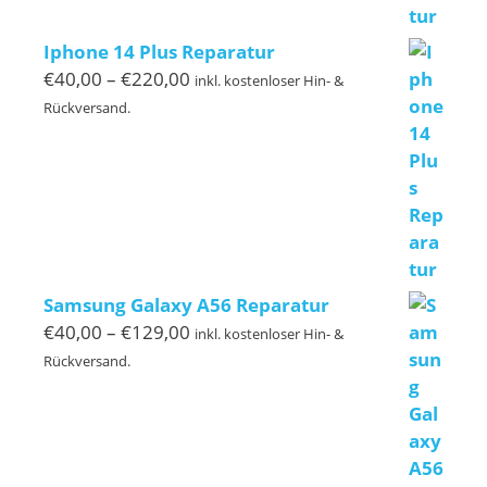
Iphone 14 Plus Reparatur
Preisspanne:
€
40,00
–
€
220,00
inkl. kostenloser Hin- &
€40,00
Rückversand.
bis
€220,00
Samsung Galaxy A56 Reparatur
Preisspanne:
€
40,00
–
€
129,00
inkl. kostenloser Hin- &
€40,00
Rückversand.
bis
€129,00