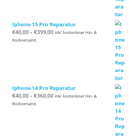
Iphone 15 Pro Reparatur
Preisspanne:
€
40,00
–
€
399,00
inkl. kostenloser Hin- &
€40,00
Rückversand.
bis
€399,00
Iphone 14 Pro Reparatur
Preisspanne:
€
40,00
–
€
360,00
inkl. kostenloser Hin- &
€40,00
Rückversand.
bis
€360,00