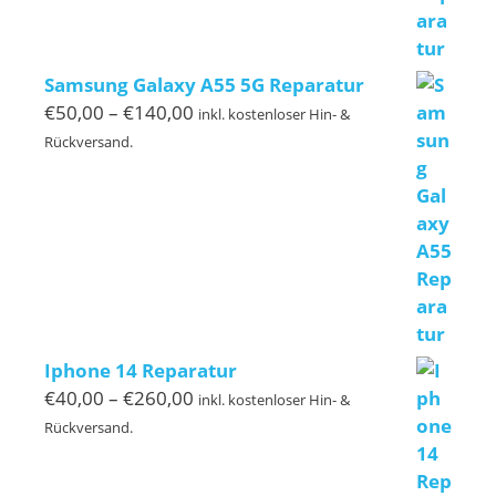
Samsung Galaxy A55 5G Reparatur
Preisspanne:
€
50,00
–
€
140,00
inkl. kostenloser Hin- &
€50,00
Rückversand.
bis
€140,00
Iphone 14 Reparatur
Preisspanne:
€
40,00
–
€
260,00
inkl. kostenloser Hin- &
€40,00
Rückversand.
bis
€260,00