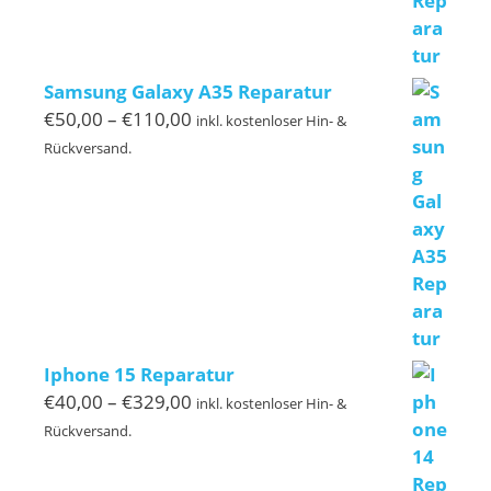
Samsung Galaxy A35 Reparatur
Preisspanne:
€
50,00
–
€
110,00
inkl. kostenloser Hin- &
€50,00
Rückversand.
bis
€110,00
Iphone 15 Reparatur
Preisspanne:
€
40,00
–
€
329,00
inkl. kostenloser Hin- &
€40,00
Rückversand.
bis
€329,00