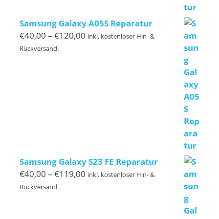
Samsung Galaxy A05S Reparatur
Preisspanne:
€
40,00
–
€
120,00
inkl. kostenloser Hin- &
€40,00
Rückversand.
bis
€120,00
Samsung Galaxy S23 FE Reparatur
Preisspanne:
€
40,00
–
€
119,00
inkl. kostenloser Hin- &
€40,00
Rückversand.
bis
€119,00