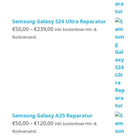
Samsung Galaxy S24 Ultra Reparatur
Preisspanne:
€
50,00
–
€
239,00
inkl. kostenloser Hin- &
€50,00
Rückversand.
bis
€239,00
Samsung Galaxy A25 Reparatur
Preisspanne:
€
50,00
–
€
120,00
inkl. kostenloser Hin- &
€50,00
Rückversand.