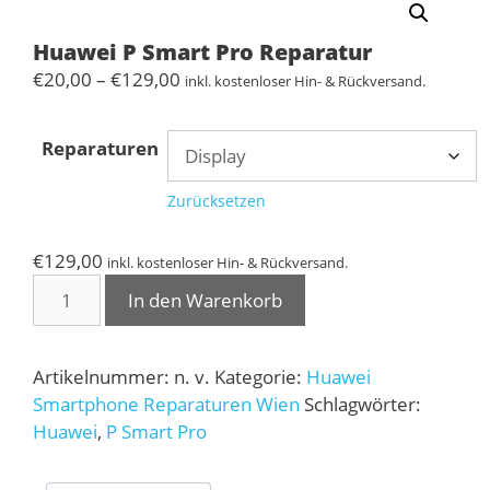
Huawei P Smart Pro Reparatur
Preisspanne:
€
20,00
–
€
129,00
inkl. kostenloser Hin- & Rückversand.
€20,00
bis
Reparaturen
€129,00
Zurücksetzen
€
129,00
inkl. kostenloser Hin- & Rückversand.
Huawei
In den Warenkorb
P
Smart
Pro
Artikelnummer:
n. v.
Kategorie:
Huawei
Reparatur
Smartphone Reparaturen Wien
Schlagwörter:
Menge
Huawei
,
P Smart Pro