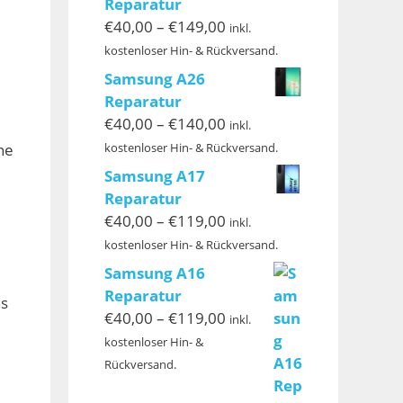
Reparatur
Preisspanne:
€
40,00
–
€
149,00
inkl.
€40,00
kostenloser Hin- & Rückversand.
bis
Samsung A26
€149,00
Reparatur
Preisspanne:
€
40,00
–
€
140,00
inkl.
€40,00
ne
kostenloser Hin- & Rückversand.
bis
Samsung A17
€140,00
Reparatur
Preisspanne:
€
40,00
–
€
119,00
inkl.
€40,00
kostenloser Hin- & Rückversand.
bis
Samsung A16
€119,00
Reparatur
ns
Preisspanne:
€
40,00
–
€
119,00
inkl.
€40,00
kostenloser Hin- &
bis
Rückversand.
€119,00