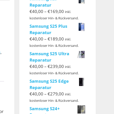
Reparatur
Preisspanne:
€
40,00
–
€
169,00
inkl.
€40,00
kostenloser Hin- & Rückversand.
bis
Samsung S25 Plus
€169,00
Reparatur
Preisspanne:
€
40,00
–
€
189,00
inkl.
€40,00
kostenloser Hin- & Rückversand.
bis
s
,
Samsung S25 Ultra
€189,00
Reparatur
Preisspanne:
€
40,00
–
€
239,00
inkl.
€40,00
kostenloser Hin- & Rückversand.
bis
Samsung S25 Edge
€239,00
Reparatur
Preisspanne:
€
40,00
–
€
279,00
inkl.
€40,00
kostenloser Hin- & Rückversand.
bis
Samsung S24+
or
€279,00