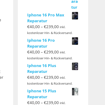
Iphone 16 Pro Max
e
Reparatur
Preisspanne:
€
40,00
–
€
239,00
inkl.
€40,00
kostenloser Hin- & Rückversand.
bis
Iphone 16 Pro
€239,00
Reparatur
Preisspanne:
€
40,00
–
€
299,00
inkl.
€40,00
kostenloser Hin- & Rückversand.
bis
Iphone 16 Plus
€299,00
Reparatur
t
Preisspanne:
€
40,00
–
€
239,00
er
inkl.
€40,00
kostenloser Hin- & Rückversand.
bis
Iphone 15 Plus
€239,00
Reparatur
Preisspanne:
€
40,00
–
€
239,00
inkl.