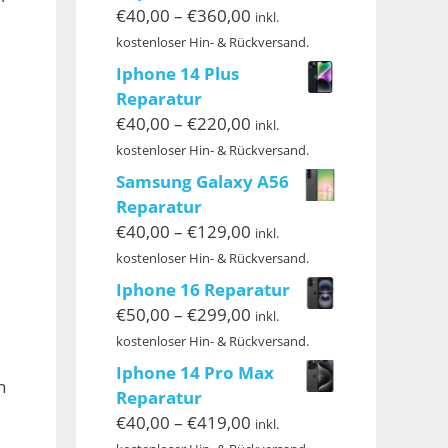
Preisspanne:
€
40,00
–
€
360,00
inkl.
€40,00
kostenloser Hin- & Rückversand.
bis
Iphone 14 Plus
€360,00
Reparatur
Preisspanne:
€
40,00
–
€
220,00
inkl.
€40,00
kostenloser Hin- & Rückversand.
bis
Samsung Galaxy A56
€220,00
Reparatur
Preisspanne:
€
40,00
–
€
129,00
inkl.
€40,00
kostenloser Hin- & Rückversand.
bis
Iphone 16 Reparatur
€129,00
Preisspanne:
€
50,00
–
€
299,00
inkl.
€50,00
kostenloser Hin- & Rückversand.
bis
Iphone 14 Pro Max
n
€299,00
Reparatur
Preisspanne:
€
40,00
–
€
419,00
inkl.
€40,00