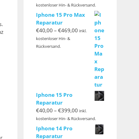
€40,00
kostenloser Hin- & Rückversand.
bis
Iphone 15 Pro Max
€239,00
Reparatur
s.
Preisspanne:
€
40,00
–
€
469,00
inkl.
nz
€40,00
kostenloser Hin- &
bis
Rückversand.
€469,00
Iphone 15 Pro
Reparatur
Preisspanne:
€
40,00
–
€
399,00
inkl.
€40,00
kostenloser Hin- & Rückversand.
bis
Iphone 14 Pro
€399,00
Reparatur
r