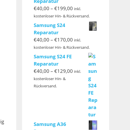
Reparatur
Preisspanne:
€
40,00
–
€
199,00
inkl.
€40,00
kostenloser Hin- & Rückversand.
bis
Samsung S24
€199,00
Reparatur
Preisspanne:
€
40,00
–
€
170,00
inkl.
€40,00
kostenloser Hin- & Rückversand.
bis
Samsung S24 FE
€170,00
Reparatur
Preisspanne:
€
40,00
–
€
129,00
inkl.
€40,00
kostenloser Hin- &
bis
Rückversand.
€129,00
ig
Samsung A36