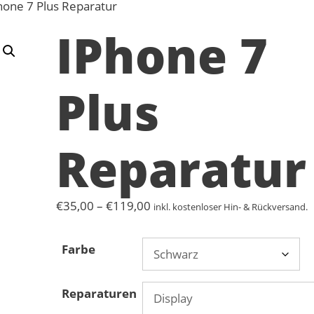
hone 7 Plus Reparatur
IPhone 7
Plus
Reparatur
Preisspanne:
€
35,00
–
€
119,00
inkl. kostenloser Hin- & Rückversand.
€35,00
bis
Farbe
€119,00
Reparaturen