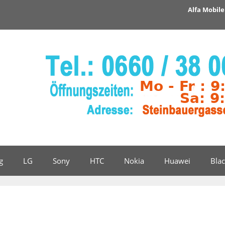
Alfa Mobile 
g
LG
Sony
HTC
Nokia
Huawei
Bla