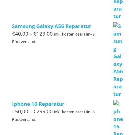
Samsung Galaxy A56 Reparatur
Preisspanne:
€
40,00
–
€
129,00
inkl. kostenloser Hin- &
€40,00
Rückversand.
bis
€129,00
Iphone 16 Reparatur
Preisspanne:
€
50,00
–
€
299,00
inkl. kostenloser Hin- &
€50,00
Rückversand.
bis
€299,00