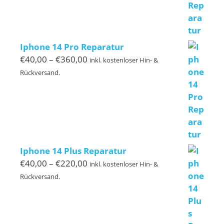
Iphone 14 Pro Reparatur
Preisspanne:
€
40,00
–
€
360,00
inkl. kostenloser Hin- &
€40,00
Rückversand.
bis
€360,00
Iphone 14 Plus Reparatur
Preisspanne:
€
40,00
–
€
220,00
inkl. kostenloser Hin- &
€40,00
Rückversand.
bis
€220,00