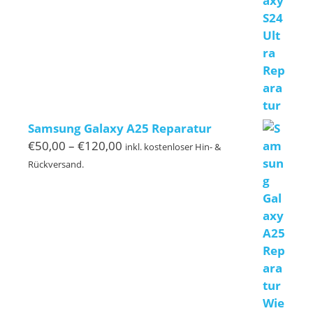
Samsung Galaxy A25 Reparatur
Preisspanne:
€
50,00
–
€
120,00
inkl. kostenloser Hin- &
€50,00
Rückversand.
bis
€120,00