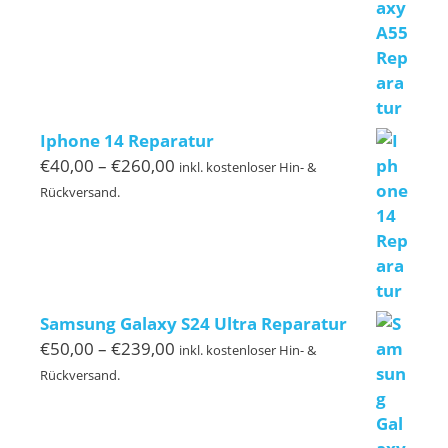
Iphone 14 Reparatur
Preisspanne:
€
40,00
–
€
260,00
inkl. kostenloser Hin- &
€40,00
Rückversand.
bis
€260,00
Samsung Galaxy S24 Ultra Reparatur
Preisspanne:
€
50,00
–
€
239,00
inkl. kostenloser Hin- &
€50,00
Rückversand.
bis
€239,00