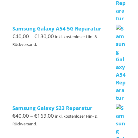
Samsung Galaxy A54 5G Reparatur
Preisspanne:
€
40,00
–
€
130,00
inkl. kostenloser Hin- &
€40,00
Rückversand.
bis
€130,00
Samsung Galaxy S23 Reparatur
Preisspanne:
€
40,00
–
€
169,00
inkl. kostenloser Hin- &
€40,00
Rückversand.
bis