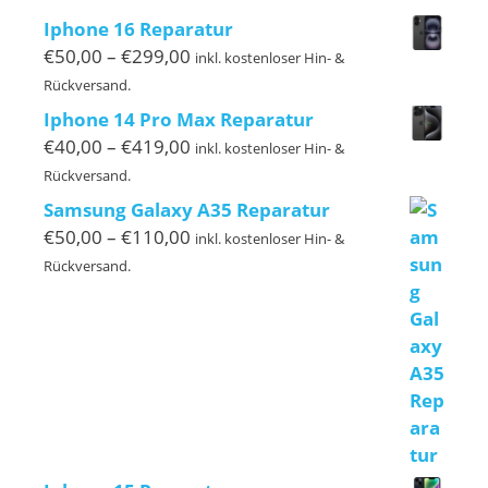
bis
Iphone 16 Reparatur
€129,00
Preisspanne:
€
50,00
–
€
299,00
inkl. kostenloser Hin- &
€50,00
Rückversand.
bis
Iphone 14 Pro Max Reparatur
€299,00
Preisspanne:
€
40,00
–
€
419,00
inkl. kostenloser Hin- &
€40,00
Rückversand.
bis
Samsung Galaxy A35 Reparatur
€419,00
Preisspanne:
€
50,00
–
€
110,00
inkl. kostenloser Hin- &
€50,00
Rückversand.
bis
€110,00