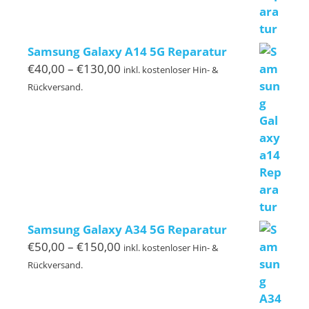
Samsung Galaxy A14 5G Reparatur
Preisspanne:
€
40,00
–
€
130,00
inkl. kostenloser Hin- &
€40,00
Rückversand.
bis
€130,00
Samsung Galaxy A34 5G Reparatur
Preisspanne:
€
50,00
–
€
150,00
inkl. kostenloser Hin- &
€50,00
Rückversand.
bis
€150,00