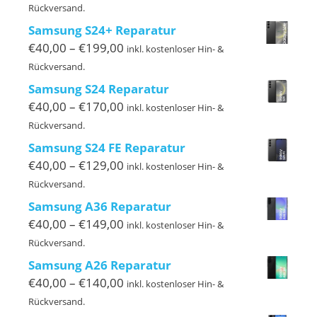
€40,00
Rückversand.
bis
Samsung S24+ Reparatur
€279,00
Preisspanne:
€
40,00
–
€
199,00
inkl. kostenloser Hin- &
€40,00
Rückversand.
bis
Samsung S24 Reparatur
€199,00
Preisspanne:
€
40,00
–
€
170,00
inkl. kostenloser Hin- &
€40,00
Rückversand.
bis
Samsung S24 FE Reparatur
€170,00
Preisspanne:
€
40,00
–
€
129,00
inkl. kostenloser Hin- &
€40,00
Rückversand.
bis
Samsung A36 Reparatur
€129,00
Preisspanne:
€
40,00
–
€
149,00
inkl. kostenloser Hin- &
€40,00
Rückversand.
bis
Samsung A26 Reparatur
€149,00
Preisspanne:
€
40,00
–
€
140,00
inkl. kostenloser Hin- &
€40,00
Rückversand.