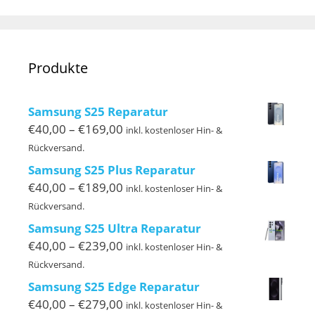
Produkte
Samsung S25 Reparatur
Preisspanne:
€
40,00
–
€
169,00
inkl. kostenloser Hin- &
€40,00
Rückversand.
bis
Samsung S25 Plus Reparatur
€169,00
Preisspanne:
€
40,00
–
€
189,00
inkl. kostenloser Hin- &
€40,00
Rückversand.
bis
Samsung S25 Ultra Reparatur
€189,00
Preisspanne:
€
40,00
–
€
239,00
inkl. kostenloser Hin- &
€40,00
Rückversand.
bis
Samsung S25 Edge Reparatur
€239,00
Preisspanne:
€
40,00
–
€
279,00
inkl. kostenloser Hin- &