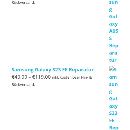
€40,00
Rückversand.
bis
€120,00
Samsung Galaxy S23 FE Reparatur
Preisspanne:
€
40,00
–
€
119,00
inkl. kostenloser Hin- &
€40,00
Rückversand.
bis
€119,00