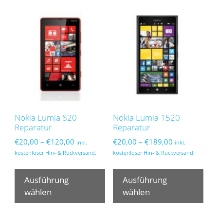
Nokia Lumia 820
Nokia Lumia 1520
Reparatur
Reparatur
Preisspanne:
Preisspanne:
€
20,00
–
€
120,00
€
20,00
–
€
189,00
inkl.
inkl.
€20,00
€20,00
kostenloser Hin- & Rückversand.
kostenloser Hin- & Rückversand.
bis
bis
Dieses
Die
€120,00
€189,00
Produkt
Pro
Ausführung
Ausführung
weist
wei
wählen
wählen
mehrere
meh
Varianten
Var