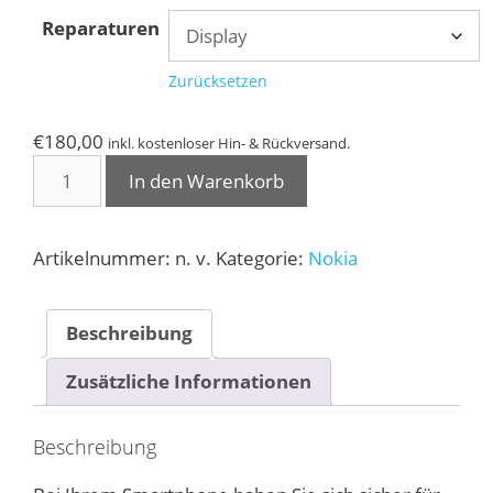
bis
Reparaturen
€180,00
Zurücksetzen
€
180,00
inkl. kostenloser Hin- & Rückversand.
Nokia
In den Warenkorb
Lumia
720
Reparatur
Artikelnummer:
n. v.
Kategorie:
Nokia
Menge
Beschreibung
Zusätzliche Informationen
Beschreibung