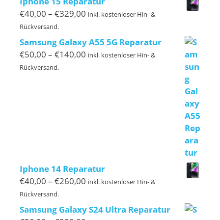
Iphone 15 Reparatur
Preisspanne:
€
40,00
–
€
329,00
inkl. kostenloser Hin- &
€40,00
Rückversand.
bis
Samsung Galaxy A55 5G Reparatur
€329,00
Preisspanne:
€
50,00
–
€
140,00
inkl. kostenloser Hin- &
€50,00
Rückversand.
bis
€140,00
Iphone 14 Reparatur
Preisspanne:
€
40,00
–
€
260,00
inkl. kostenloser Hin- &
€40,00
Rückversand.
bis
Samsung Galaxy S24 Ultra Reparatur
€260,00