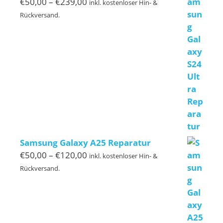
Preisspanne:
€
50,00
–
€
239,00
inkl. kostenloser Hin- &
€50,00
Rückversand.
bis
€239,00
Samsung Galaxy A25 Reparatur
Preisspanne:
€
50,00
–
€
120,00
inkl. kostenloser Hin- &
€50,00
Rückversand.
bis
€120,00