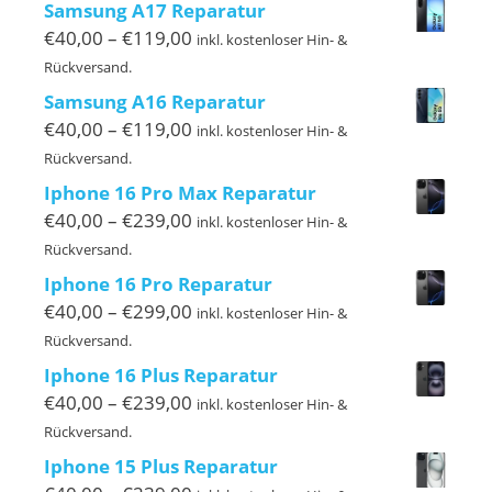
bis
Samsung A17 Reparatur
€140,00
Preisspanne:
€
40,00
–
€
119,00
inkl. kostenloser Hin- &
€40,00
Rückversand.
bis
Samsung A16 Reparatur
€119,00
Preisspanne:
€
40,00
–
€
119,00
inkl. kostenloser Hin- &
€40,00
Rückversand.
bis
Iphone 16 Pro Max Reparatur
€119,00
Preisspanne:
€
40,00
–
€
239,00
inkl. kostenloser Hin- &
€40,00
Rückversand.
bis
Iphone 16 Pro Reparatur
€239,00
Preisspanne:
€
40,00
–
€
299,00
inkl. kostenloser Hin- &
€40,00
Rückversand.
bis
Iphone 16 Plus Reparatur
€299,00
Preisspanne:
€
40,00
–
€
239,00
inkl. kostenloser Hin- &
€40,00
Rückversand.
bis
Iphone 15 Plus Reparatur
€239,00