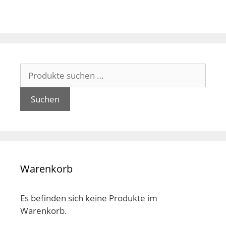
auf.
auf.
Die
Die
Optionen
Opt
können
kön
auf
auf
Suchen
der
der
nach:
Produktseite
Pro
gewählt
gew
Suchen
werden
wer
Warenkorb
Es befinden sich keine Produkte im
Warenkorb.