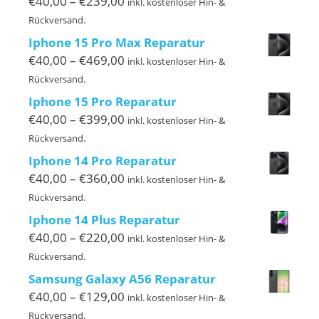
Preisspanne:
€
40,00
–
€
239,00
inkl. kostenloser Hin- &
€40,00
Rückversand.
bis
Iphone 15 Pro Max Reparatur
€239,00
Preisspanne:
€
40,00
–
€
469,00
inkl. kostenloser Hin- &
€40,00
Rückversand.
bis
Iphone 15 Pro Reparatur
€469,00
Preisspanne:
€
40,00
–
€
399,00
inkl. kostenloser Hin- &
€40,00
Rückversand.
bis
Iphone 14 Pro Reparatur
€399,00
Preisspanne:
€
40,00
–
€
360,00
inkl. kostenloser Hin- &
€40,00
Rückversand.
bis
Iphone 14 Plus Reparatur
€360,00
Preisspanne:
€
40,00
–
€
220,00
inkl. kostenloser Hin- &
€40,00
Rückversand.
bis
Samsung Galaxy A56 Reparatur
€220,00
Preisspanne:
€
40,00
–
€
129,00
inkl. kostenloser Hin- &
€40,00
Rückversand.