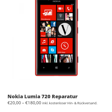
Nokia Lumia 720 Reparatur
Preisspanne:
€
20,00
–
€
180,00
inkl. kostenloser Hin- & Rückversand.
€20,00