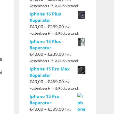
€40,00
kostenloser Hin- & Rückversand.
bis
Iphone 16 Plus
€299,00
Reparatur
Preisspanne:
€
40,00
–
€
239,00
inkl.
€40,00
kostenloser Hin- & Rückversand.
bis
Iphone 15 Plus
€239,00
Reparatur
Preisspanne:
€
40,00
–
€
239,00
inkl.
lt
€40,00
kostenloser Hin- & Rückversand.
bis
Iphone 15 Pro Max
i
€239,00
Reparatur
Preisspanne:
€
40,00
–
€
469,00
inkl.
€40,00
kostenloser Hin- & Rückversand.
bis
Iphone 15 Pro
€469,00
Reparatur
Preisspanne:
€
40,00
–
€
399,00
inkl.