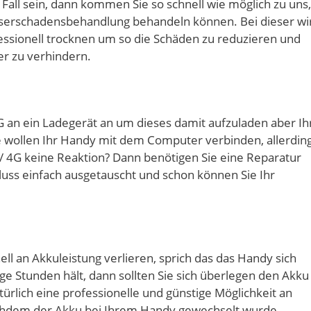
r Fall sein, dann kommen Sie so schnell wie möglich zu uns,
serschadensbehandlung behandeln können. Bei dieser wi
ssionell trocknen um so die Schäden zu reduzieren und
r zu verhindern.
G an ein Ladegerät an um dieses damit aufzuladen aber Ih
e wollen Ihr Handy mit dem Computer verbinden, allerdin
 / 4G keine Reaktion? Dann benötigen Sie eine Reparatur
luss einfach ausgetauscht und schon können Sie Ihr
ll an Akkuleistung verlieren, sprich das das Handy sich
ge Stunden hält, dann sollten Sie sich überlegen den Akku
ürlich eine professionelle und günstige Möglichkeit an
achdem der Akku bei Ihrem Handy gewechselt wurde,