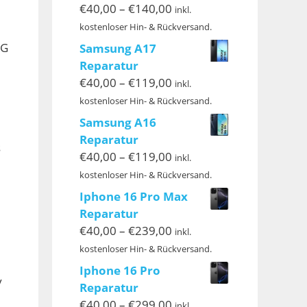
Preisspanne:
€
40,00
–
€
140,00
inkl.
€40,00
kostenloser Hin- & Rückversand.
bis
5G
Samsung A17
€140,00
Reparatur
Preisspanne:
€
40,00
–
€
119,00
inkl.
€40,00
kostenloser Hin- & Rückversand.
bis
Samsung A16
€119,00
Reparatur
s
Preisspanne:
€
40,00
–
€
119,00
inkl.
€40,00
kostenloser Hin- & Rückversand.
bis
Iphone 16 Pro Max
€119,00
Reparatur
Preisspanne:
€
40,00
–
€
239,00
inkl.
€40,00
kostenloser Hin- & Rückversand.
bis
Iphone 16 Pro
€239,00
y
Reparatur
Preisspanne:
€
40,00
–
€
299,00
inkl.