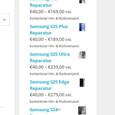
Reparatur
Preisspanne:
€
40,00
–
€
169,00
inkl.
€40,00
kostenloser Hin- & Rückversand.
bis
Samsung S25 Plus
€169,00
Reparatur
Preisspanne:
€
40,00
–
€
189,00
inkl.
€40,00
kostenloser Hin- & Rückversand.
bis
Samsung S25 Ultra
€189,00
Reparatur
Preisspanne:
€
40,00
–
€
239,00
inkl.
€40,00
kostenloser Hin- & Rückversand.
bis
Samsung S25 Edge
€239,00
Reparatur
Preisspanne:
€
40,00
–
€
279,00
inkl.
€40,00
kostenloser Hin- & Rückversand.
bis
Samsung S24+
€279,00