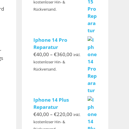
€40,00
kostenloser Hin- &
bis
rd
Rückversand.
€399,00
Iphone 14 Pro
Reparatur
r
Preisspanne:
€
40,00
–
€
360,00
inkl.
gs
€40,00
kostenloser Hin- &
bis
Rückversand.
€360,00
Iphone 14 Plus
Reparatur
Preisspanne:
€
40,00
–
€
220,00
inkl.
€40,00
kostenloser Hin- &
bis
Rückversand.