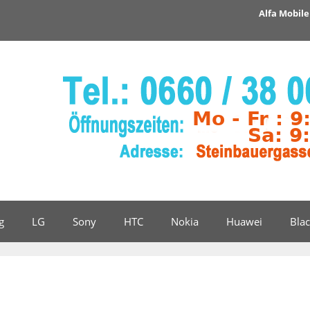
Alfa Mobile 
g
LG
Sony
HTC
Nokia
Huawei
Bla