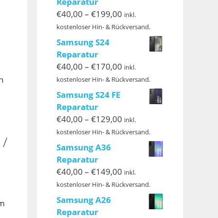
Reparatur
Preisspanne:
€
40,00
–
€
199,00
inkl.
€40,00
kostenloser Hin- & Rückversand.
bis
Samsung S24
€199,00
Reparatur
Preisspanne:
€
40,00
–
€
170,00
inkl.
€40,00
n
kostenloser Hin- & Rückversand.
bis
Samsung S24 FE
€170,00
Reparatur
Preisspanne:
€
40,00
–
€
129,00
inkl.
€40,00
kostenloser Hin- & Rückversand.
 /
bis
Samsung A36
€129,00
Reparatur
Preisspanne:
€
40,00
–
€
149,00
inkl.
€40,00
kostenloser Hin- & Rückversand.
bis
Samsung A26
em
€149,00
Reparatur