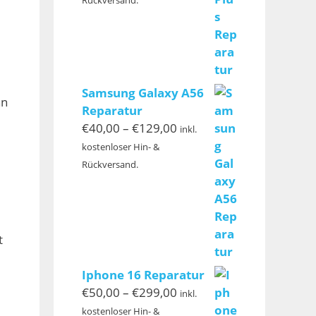
€220,00
Samsung Galaxy A56
nn
Reparatur
Preisspanne:
€
40,00
–
€
129,00
inkl.
€40,00
kostenloser Hin- &
bis
Rückversand.
€129,00
t
Iphone 16 Reparatur
Preisspanne:
€
50,00
–
€
299,00
inkl.
€50,00
kostenloser Hin- &