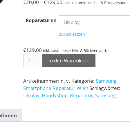
Preisspanne:
€
20,00
–
€
129,00
inkl. kostenloser Hin- & Rückversand.
€20,00
bis
Reparaturen
€129,00
Zurücksetzen
€
129,00
inkl. kostenloser Hin- & Rückversand.
Samsung
In den Warenkorb
Galaxy
A22
4G
Artikelnummer:
n. v.
Kategorie:
Samsung
/
Smartphone Reparatur Wien
Schlagwörter:
5G
Display
,
Handyshop
,
Reparatur
,
Samsung
Reparatur
Menge
ationen