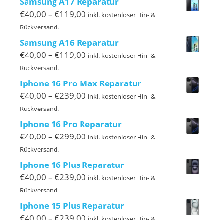
Samsung A17 Reparatur
€140,00
Preisspanne:
€
40,00
–
€
119,00
inkl. kostenloser Hin- &
€40,00
Rückversand.
bis
Samsung A16 Reparatur
€119,00
Preisspanne:
€
40,00
–
€
119,00
inkl. kostenloser Hin- &
€40,00
Rückversand.
bis
Iphone 16 Pro Max Reparatur
€119,00
Preisspanne:
€
40,00
–
€
239,00
inkl. kostenloser Hin- &
€40,00
Rückversand.
bis
Iphone 16 Pro Reparatur
€239,00
Preisspanne:
€
40,00
–
€
299,00
inkl. kostenloser Hin- &
€40,00
Rückversand.
bis
Iphone 16 Plus Reparatur
€299,00
Preisspanne:
€
40,00
–
€
239,00
inkl. kostenloser Hin- &
€40,00
Rückversand.
bis
Iphone 15 Plus Reparatur
€239,00
Preisspanne:
€
40,00
–
€
239,00
inkl. kostenloser Hin- &