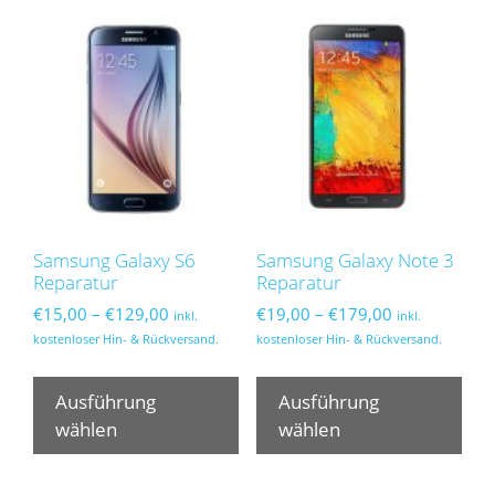
Samsung Galaxy S6
Samsung Galaxy Note 3
Reparatur
Reparatur
Preisspanne:
Preisspanne:
€
15,00
–
€
129,00
€
19,00
–
€
179,00
inkl.
inkl.
€15,00
€19,00
kostenloser Hin- & Rückversand.
kostenloser Hin- & Rückversand.
bis
bis
Dieses
Die
€129,00
€179,00
Produkt
Pro
Ausführung
Ausführung
weist
wei
wählen
wählen
mehrere
meh
Varianten
Var