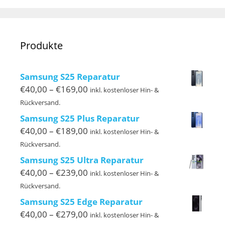
Produkte
Samsung S25 Reparatur
Preisspanne:
€
40,00
–
€
169,00
inkl. kostenloser Hin- &
€40,00
Rückversand.
bis
Samsung S25 Plus Reparatur
€169,00
Preisspanne:
€
40,00
–
€
189,00
inkl. kostenloser Hin- &
€40,00
Rückversand.
bis
Samsung S25 Ultra Reparatur
€189,00
Preisspanne:
€
40,00
–
€
239,00
inkl. kostenloser Hin- &
€40,00
Rückversand.
bis
Samsung S25 Edge Reparatur
€239,00
Preisspanne:
€
40,00
–
€
279,00
inkl. kostenloser Hin- &