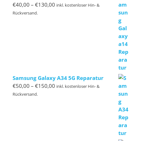
Preisspanne:
€
40,00
–
€
130,00
inkl. kostenloser Hin- &
€40,00
Rückversand.
bis
€130,00
Samsung Galaxy A34 5G Reparatur
Preisspanne:
€
50,00
–
€
150,00
inkl. kostenloser Hin- &
€50,00
Rückversand.
bis
€150,00