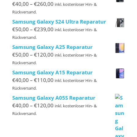
€140,00
Preisspanne:
€
40,00
–
€
260,00
inkl. kostenloser Hin- &
€40,00
Rückversand.
bis
Samsung Galaxy S24 Ultra Reparatur
€260,00
Preisspanne:
€
50,00
–
€
239,00
inkl. kostenloser Hin- &
€50,00
Rückversand.
bis
Samsung Galaxy A25 Reparatur
€239,00
Preisspanne:
€
50,00
–
€
120,00
inkl. kostenloser Hin- &
€50,00
Rückversand.
bis
Samsung Galaxy A15 Reparatur
€120,00
Preisspanne:
€
40,00
–
€
110,00
inkl. kostenloser Hin- &
€40,00
Rückversand.
bis
Samsung Galaxy A05S Reparatur
€110,00
Preisspanne:
€
40,00
–
€
120,00
inkl. kostenloser Hin- &
€40,00
Rückversand.
bis
€120,00