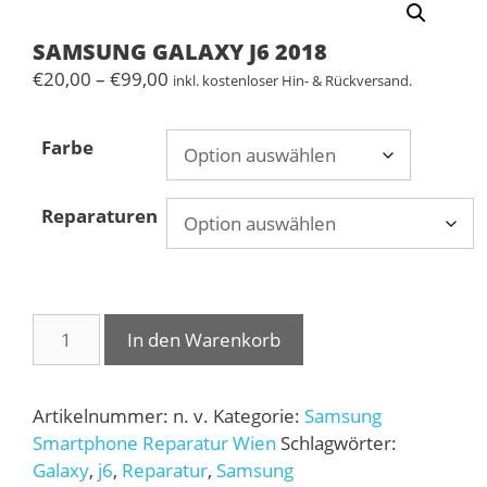
SAMSUNG GALAXY J6 2018
Preisspanne:
€
20,00
–
€
99,00
inkl. kostenloser Hin- & Rückversand.
€20,00
bis
Farbe
€99,00
Reparaturen
SAMSUNG
In den Warenkorb
GALAXY
J6
2018
Artikelnummer:
n. v.
Kategorie:
Samsung
Menge
Smartphone Reparatur Wien
Schlagwörter:
Galaxy
,
j6
,
Reparatur
,
Samsung