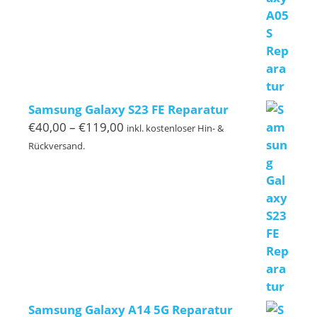
Samsung Galaxy S23 FE Reparatur
Preisspanne:
€
40,00
–
€
119,00
inkl. kostenloser Hin- &
€40,00
Rückversand.
bis
€119,00
Samsung Galaxy A14 5G Reparatur