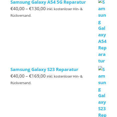
Samsung Galaxy A54 5G Reparatur
Preisspanne:
€
40,00
–
€
130,00
inkl. kostenloser Hin- &
€40,00
Rückversand.
bis
€130,00
Samsung Galaxy S23 Reparatur
Preisspanne:
€
40,00
–
€
169,00
inkl. kostenloser Hin- &
€40,00
Rückversand.
bis
€169,00