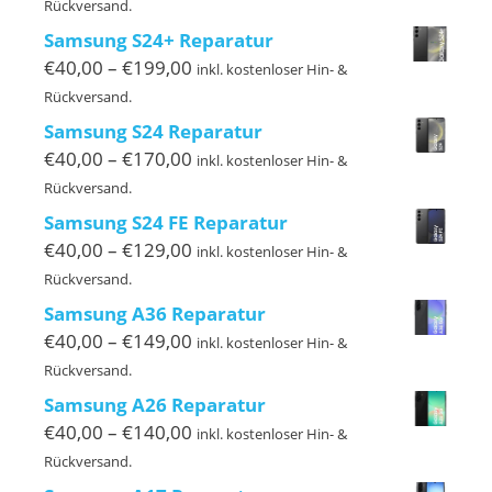
€40,00
Rückversand.
bis
Samsung S24+ Reparatur
€279,00
Preisspanne:
€
40,00
–
€
199,00
inkl. kostenloser Hin- &
€40,00
Rückversand.
bis
Samsung S24 Reparatur
€199,00
Preisspanne:
€
40,00
–
€
170,00
inkl. kostenloser Hin- &
€40,00
Rückversand.
bis
Samsung S24 FE Reparatur
€170,00
Preisspanne:
€
40,00
–
€
129,00
inkl. kostenloser Hin- &
€40,00
Rückversand.
bis
Samsung A36 Reparatur
€129,00
Preisspanne:
€
40,00
–
€
149,00
inkl. kostenloser Hin- &
€40,00
Rückversand.
bis
Samsung A26 Reparatur
€149,00
Preisspanne:
€
40,00
–
€
140,00
inkl. kostenloser Hin- &
€40,00
Rückversand.
bis