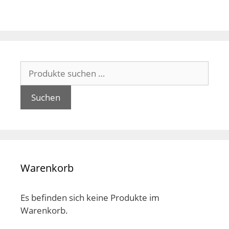
auf.
auf.
Die
Die
Optionen
Opt
können
kön
auf
auf
Suchen
der
der
nach:
Produktseite
Pro
gewählt
gew
Suchen
werden
wer
Warenkorb
Es befinden sich keine Produkte im
Warenkorb.