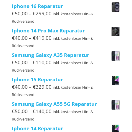
bis
Iphone 16 Reparatur
€129,00
Preisspanne:
€
50,00
–
€
299,00
inkl. kostenloser Hin- &
€50,00
Rückversand.
bis
Iphone 14 Pro Max Reparatur
€299,00
Preisspanne:
€
40,00
–
€
419,00
inkl. kostenloser Hin- &
€40,00
Rückversand.
bis
Samsung Galaxy A35 Reparatur
€419,00
Preisspanne:
€
50,00
–
€
110,00
inkl. kostenloser Hin- &
€50,00
Rückversand.
bis
Iphone 15 Reparatur
€110,00
Preisspanne:
€
40,00
–
€
329,00
inkl. kostenloser Hin- &
€40,00
Rückversand.
bis
Samsung Galaxy A55 5G Reparatur
€329,00
Preisspanne:
€
50,00
–
€
140,00
inkl. kostenloser Hin- &
€50,00
Rückversand.
bis
Iphone 14 Reparatur