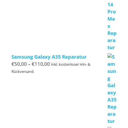
bis
€419,00
Samsung Galaxy A35 Reparatur
Preisspanne:
€
50,00
–
€
110,00
inkl. kostenloser Hin- &
€50,00
Rückversand.
bis
€110,00