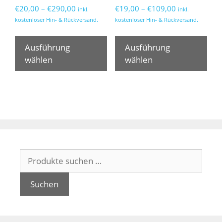
Preisspanne:
Preisspanne:
€
20,00
–
€
290,00
€
19,00
–
€
109,00
inkl.
inkl.
€20,00
€19,00
kostenloser Hin- & Rückversand.
kostenloser Hin- & Rückversand.
bis
bis
Dieses
Die
€290,00
€109,00
Produkt
Pro
Ausführung
Ausführung
weist
wei
wählen
wählen
mehrere
meh
Varianten
Var
auf.
auf.
Die
Die
Optionen
Opt
können
kön
auf
auf
Suchen
der
der
nach:
Produktseite
Pro
gewählt
gew
Suchen
werden
wer