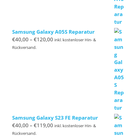
Samsung Galaxy A05S Reparatur
Preisspanne:
€
40,00
–
€
120,00
inkl. kostenloser Hin- &
€40,00
Rückversand.
bis
€120,00
Samsung Galaxy S23 FE Reparatur
Preisspanne:
€
40,00
–
€
119,00
inkl. kostenloser Hin- &
€40,00
Rückversand.