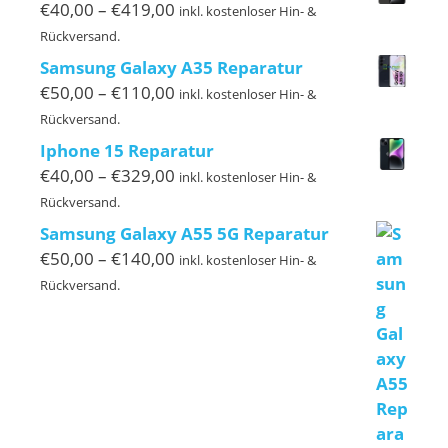
€299,00
Preisspanne:
€
40,00
–
€
419,00
inkl. kostenloser Hin- &
€40,00
Rückversand.
bis
Samsung Galaxy A35 Reparatur
€419,00
Preisspanne:
€
50,00
–
€
110,00
inkl. kostenloser Hin- &
€50,00
Rückversand.
bis
Iphone 15 Reparatur
€110,00
Preisspanne:
€
40,00
–
€
329,00
inkl. kostenloser Hin- &
€40,00
Rückversand.
bis
Samsung Galaxy A55 5G Reparatur
€329,00
Preisspanne:
€
50,00
–
€
140,00
inkl. kostenloser Hin- &
€50,00
Rückversand.
bis
€140,00