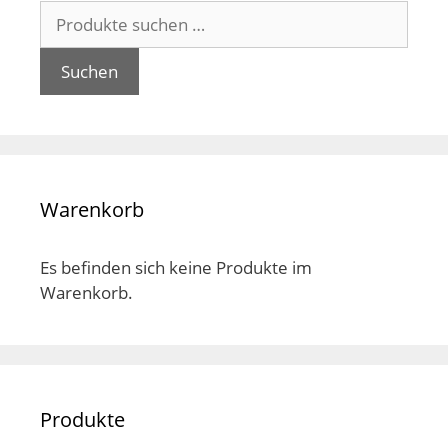
Suchen
der
der
nach:
Produktseite
Pro
gewählt
gew
Suchen
werden
wer
Warenkorb
Es befinden sich keine Produkte im
Warenkorb.
Produkte