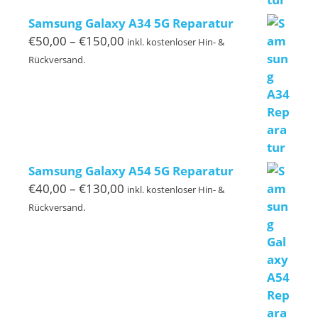
Samsung Galaxy A34 5G Reparatur
Preisspanne:
€
50,00
–
€
150,00
inkl. kostenloser Hin- &
€50,00
Rückversand.
bis
€150,00
Samsung Galaxy A54 5G Reparatur
Preisspanne:
€
40,00
–
€
130,00
inkl. kostenloser Hin- &
€40,00
Rückversand.
bis
€130,00