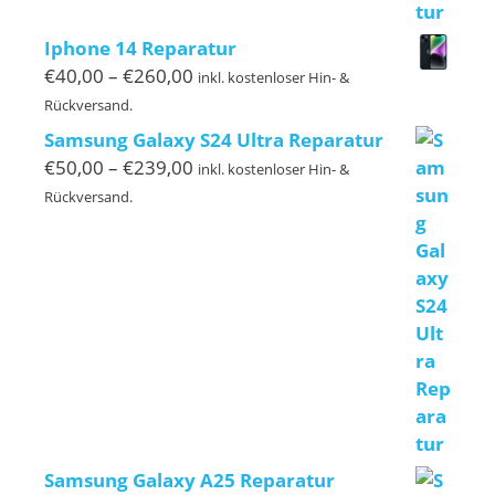
Iphone 14 Reparatur
Preisspanne:
€
40,00
–
€
260,00
inkl. kostenloser Hin- &
€40,00
Rückversand.
bis
Samsung Galaxy S24 Ultra Reparatur
€260,00
Preisspanne:
€
50,00
–
€
239,00
inkl. kostenloser Hin- &
€50,00
Rückversand.
bis
€239,00
Samsung Galaxy A25 Reparatur