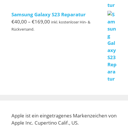
Samsung Galaxy S23 Reparatur
Preisspanne:
€
40,00
–
€
169,00
inkl. kostenloser Hin- &
€40,00
Rückversand.
bis
€169,00
Apple ist ein eingetragenes Markenzeichen von
Apple Inc. Cupertino Calif., US.