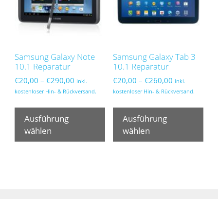
der
der
Produktseite
Pro
gewählt
gew
werden
wer
Samsung Galaxy Note
Samsung Galaxy Tab 3
10.1 Reparatur
10.1 Reparatur
Preisspanne:
Preisspanne:
€
20,00
–
€
290,00
€
20,00
–
€
260,00
inkl.
inkl.
€20,00
€20,00
kostenloser Hin- & Rückversand.
kostenloser Hin- & Rückversand.
bis
bis
Dieses
Die
€290,00
€260,00
Produkt
Pro
Ausführung
Ausführung
weist
wei
wählen
wählen
mehrere
meh
Varianten
Var
auf.
auf.
Die
Die
Optionen
Opt
können
kön
auf
auf