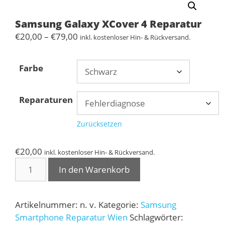
Samsung Galaxy XCover 4 Reparatur
Preisspanne:
€
20,00
–
€
79,00
inkl. kostenloser Hin- & Rückversand.
€20,00
bis
Farbe
€79,00
Reparaturen
Zurücksetzen
€
20,00
inkl. kostenloser Hin- & Rückversand.
Samsung
In den Warenkorb
Galaxy
XCover
4
Artikelnummer:
n. v.
Kategorie:
Samsung
Reparatur
Smartphone Reparatur Wien
Schlagwörter: