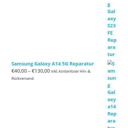
bis
€119,00
Samsung Galaxy A14 5G Reparatur
Preisspanne:
€
40,00
–
€
130,00
inkl. kostenloser Hin- &
€40,00
Rückversand.
bis
€130,00