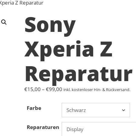
Xperia Z Reparatur
Sony
Xperia Z
Reparatur
Preisspanne:
€
15,00
–
€
99,00
inkl. kostenloser Hin- & Rückversand.
€15,00
bis
Farbe
€99,00
Reparaturen