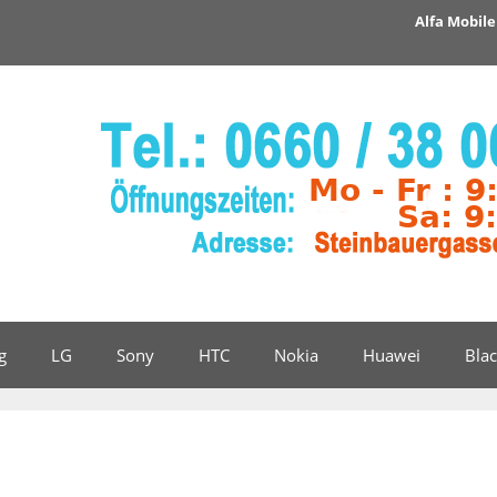
Alfa Mobile 
g
LG
Sony
HTC
Nokia
Huawei
Bla