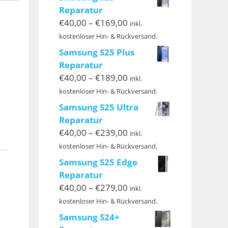
Reparatur
Preisspanne:
€
40,00
–
€
169,00
inkl.
€40,00
kostenloser Hin- & Rückversand.
bis
Samsung S25 Plus
€169,00
Reparatur
Preisspanne:
€
40,00
–
€
189,00
inkl.
€40,00
kostenloser Hin- & Rückversand.
bis
Samsung S25 Ultra
€189,00
Reparatur
Preisspanne:
€
40,00
–
€
239,00
inkl.
€40,00
kostenloser Hin- & Rückversand.
bis
Samsung S25 Edge
€239,00
Reparatur
Preisspanne:
€
40,00
–
€
279,00
inkl.
€40,00
kostenloser Hin- & Rückversand.
bis
Samsung S24+
€279,00