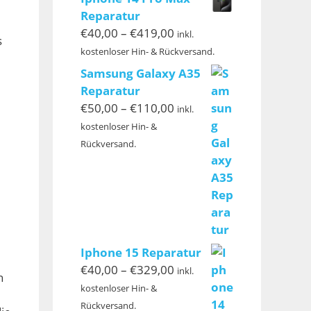
€299,00
Reparatur
Preisspanne:
€
40,00
–
€
419,00
inkl.
s
€40,00
kostenloser Hin- & Rückversand.
bis
Samsung Galaxy A35
€419,00
Reparatur
Preisspanne:
€
50,00
–
€
110,00
inkl.
€50,00
kostenloser Hin- &
bis
Rückversand.
€110,00
Iphone 15 Reparatur
Preisspanne:
€
40,00
–
€
329,00
inkl.
h
€40,00
kostenloser Hin- &
bis
Rückversand.