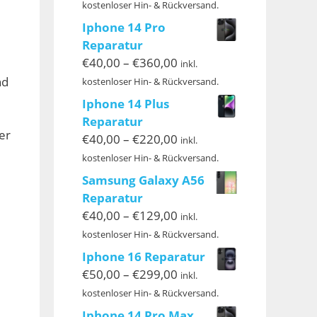
€40,00
kostenloser Hin- & Rückversand.
bis
Iphone 14 Pro
€399,00
Reparatur
Preisspanne:
€
40,00
–
€
360,00
inkl.
€40,00
nd
kostenloser Hin- & Rückversand.
bis
Iphone 14 Plus
€360,00
Reparatur
er
Preisspanne:
€
40,00
–
€
220,00
inkl.
€40,00
kostenloser Hin- & Rückversand.
bis
Samsung Galaxy A56
€220,00
Reparatur
Preisspanne:
€
40,00
–
€
129,00
inkl.
€40,00
kostenloser Hin- & Rückversand.
bis
Iphone 16 Reparatur
€129,00
Preisspanne:
€
50,00
–
€
299,00
inkl.
€50,00
kostenloser Hin- & Rückversand.
bis
Iphone 14 Pro Max