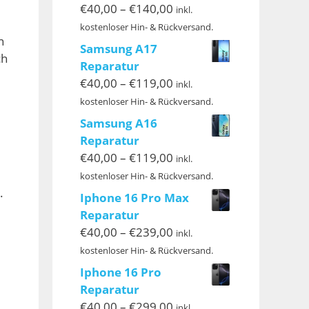
Preisspanne:
€
40,00
–
€
140,00
inkl.
€40,00
kostenloser Hin- & Rückversand.
n
bis
Samsung A17
ch
€140,00
Reparatur
Preisspanne:
€
40,00
–
€
119,00
inkl.
€40,00
kostenloser Hin- & Rückversand.
bis
Samsung A16
€119,00
Reparatur
Preisspanne:
€
40,00
–
€
119,00
inkl.
€40,00
kostenloser Hin- & Rückversand.
bis
.
Iphone 16 Pro Max
€119,00
Reparatur
Preisspanne:
€
40,00
–
€
239,00
inkl.
€40,00
kostenloser Hin- & Rückversand.
bis
Iphone 16 Pro
€239,00
Reparatur
Preisspanne:
€
40,00
–
€
299,00
inkl.