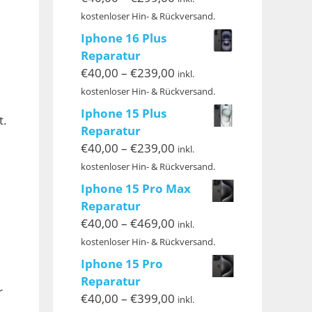
€40,00
kostenloser Hin- & Rückversand.
bis
Iphone 16 Plus
€299,00
Reparatur
Preisspanne:
€
40,00
–
€
239,00
inkl.
€40,00
kostenloser Hin- & Rückversand.
bis
Iphone 15 Plus
t.
€239,00
Reparatur
Preisspanne:
€
40,00
–
€
239,00
inkl.
€40,00
kostenloser Hin- & Rückversand.
bis
Iphone 15 Pro Max
€239,00
Reparatur
Preisspanne:
€
40,00
–
€
469,00
inkl.
€40,00
kostenloser Hin- & Rückversand.
bis
Iphone 15 Pro
€469,00
Reparatur
r
Preisspanne:
€
40,00
–
€
399,00
inkl.