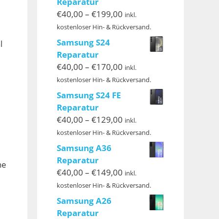
Reparatur
Preisspanne:
€
40,00
–
€
199,00
inkl.
€40,00
kostenloser Hin- & Rückversand.
bis
Samsung S24
l
€199,00
Reparatur
Preisspanne:
€
40,00
–
€
170,00
inkl.
€40,00
kostenloser Hin- & Rückversand.
bis
Samsung S24 FE
€170,00
Reparatur
Preisspanne:
€
40,00
–
€
129,00
inkl.
€40,00
kostenloser Hin- & Rückversand.
bis
Samsung A36
€129,00
Reparatur
ne
Preisspanne:
€
40,00
–
€
149,00
inkl.
€40,00
kostenloser Hin- & Rückversand.
bis
Samsung A26
€149,00
Reparatur