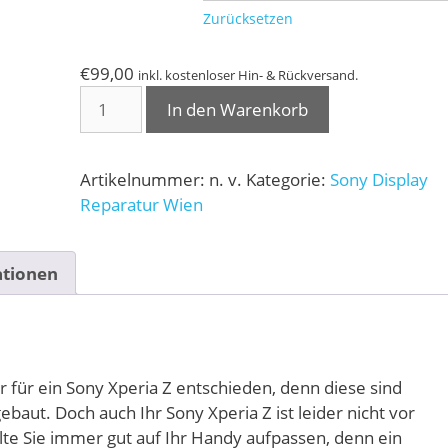
Zurücksetzen
€
99,00
inkl. kostenloser Hin- & Rückversand.
Sony
In den Warenkorb
Xperia
Z
Reparatur
Artikelnummer:
n. v.
Kategorie:
Sony Display
Menge
Reparatur Wien
ationen
 für ein Sony Xperia Z entschieden, denn diese sind
ebaut. Doch auch Ihr Sony Xperia Z ist leider nicht vor
lte Sie immer gut auf Ihr Handy aufpassen, denn ein