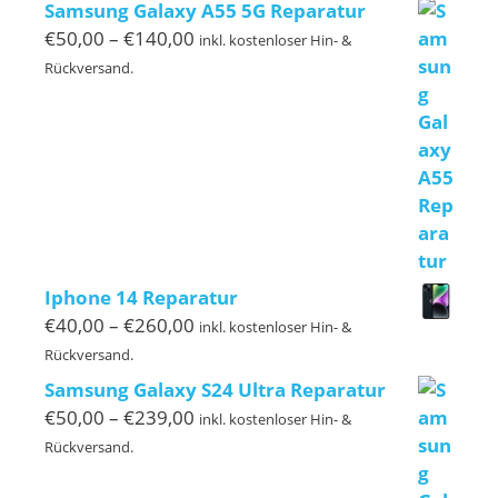
bis
Samsung Galaxy A55 5G Reparatur
€329,00
Preisspanne:
€
50,00
–
€
140,00
inkl. kostenloser Hin- &
€50,00
Rückversand.
bis
€140,00
Iphone 14 Reparatur
Preisspanne:
€
40,00
–
€
260,00
inkl. kostenloser Hin- &
€40,00
Rückversand.
bis
Samsung Galaxy S24 Ultra Reparatur
€260,00
Preisspanne:
€
50,00
–
€
239,00
inkl. kostenloser Hin- &
€50,00
Rückversand.
bis