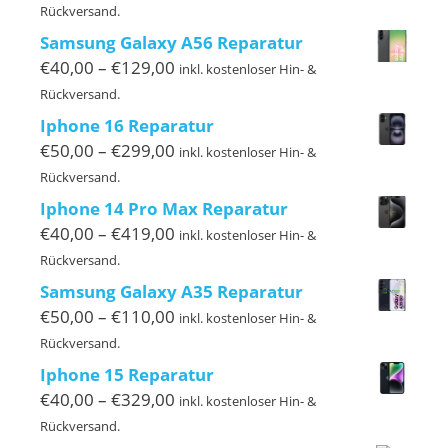
€40,00
Rückversand.
bis
Samsung Galaxy A56 Reparatur
€220,00
Preisspanne:
€
40,00
–
€
129,00
inkl. kostenloser Hin- &
€40,00
Rückversand.
bis
Iphone 16 Reparatur
€129,00
Preisspanne:
€
50,00
–
€
299,00
inkl. kostenloser Hin- &
€50,00
Rückversand.
bis
Iphone 14 Pro Max Reparatur
€299,00
Preisspanne:
€
40,00
–
€
419,00
inkl. kostenloser Hin- &
€40,00
Rückversand.
bis
Samsung Galaxy A35 Reparatur
€419,00
Preisspanne:
€
50,00
–
€
110,00
inkl. kostenloser Hin- &
€50,00
Rückversand.
bis
Iphone 15 Reparatur
€110,00
Preisspanne:
€
40,00
–
€
329,00
inkl. kostenloser Hin- &
€40,00
Rückversand.