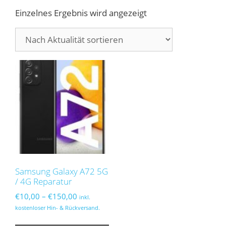
Einzelnes Ergebnis wird angezeigt
Samsung Galaxy A72 5G
/ 4G Reparatur
Preisspanne:
€
10,00
–
€
150,00
inkl.
€10,00
kostenloser Hin- & Rückversand.
bis
Dieses