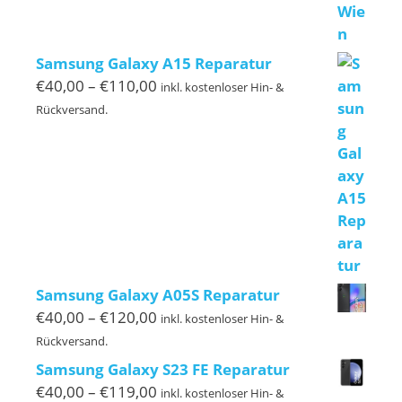
Samsung Galaxy A15 Reparatur
Preisspanne:
€
40,00
–
€
110,00
inkl. kostenloser Hin- &
€40,00
Rückversand.
bis
€110,00
Samsung Galaxy A05S Reparatur
Preisspanne:
€
40,00
–
€
120,00
inkl. kostenloser Hin- &
€40,00
Rückversand.
bis
Samsung Galaxy S23 FE Reparatur
€120,00
Preisspanne:
€
40,00
–
€
119,00
inkl. kostenloser Hin- &