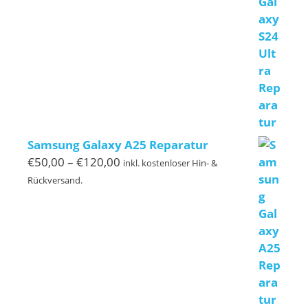
€239,00
Samsung Galaxy A25 Reparatur
Preisspanne:
€
50,00
–
€
120,00
inkl. kostenloser Hin- &
€50,00
Rückversand.
bis
€120,00