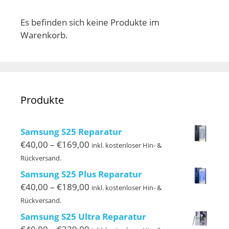
Es befinden sich keine Produkte im
Warenkorb.
Produkte
Samsung S25 Reparatur
Preisspanne:
€
40,00
–
€
169,00
inkl. kostenloser Hin- &
€40,00
Rückversand.
bis
Samsung S25 Plus Reparatur
€169,00
Preisspanne:
€
40,00
–
€
189,00
inkl. kostenloser Hin- &
€40,00
Rückversand.
bis
Samsung S25 Ultra Reparatur
€189,00
Preisspanne: