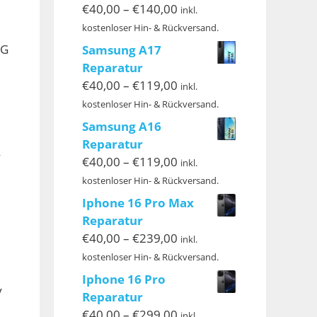
Preisspanne:
€
40,00
–
€
140,00
inkl.
€40,00
kostenloser Hin- & Rückversand.
bis
5G
Samsung A17
€140,00
Reparatur
Preisspanne:
€
40,00
–
€
119,00
inkl.
€40,00
kostenloser Hin- & Rückversand.
bis
Samsung A16
€119,00
Reparatur
s
Preisspanne:
€
40,00
–
€
119,00
inkl.
€40,00
kostenloser Hin- & Rückversand.
bis
Iphone 16 Pro Max
€119,00
Reparatur
Preisspanne:
€
40,00
–
€
239,00
inkl.
€40,00
kostenloser Hin- & Rückversand.
bis
Iphone 16 Pro
€239,00
y
Reparatur
Preisspanne:
€
40,00
–
€
299,00
inkl.