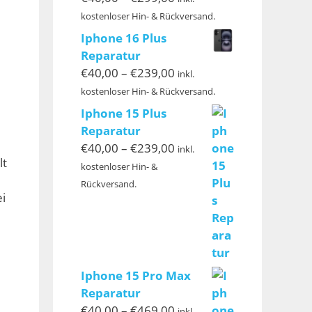
€40,00
kostenloser Hin- & Rückversand.
bis
Iphone 16 Plus
€299,00
Reparatur
Preisspanne:
€
40,00
–
€
239,00
inkl.
€40,00
kostenloser Hin- & Rückversand.
bis
Iphone 15 Plus
€239,00
Reparatur
Preisspanne:
€
40,00
–
€
239,00
inkl.
lt
€40,00
kostenloser Hin- &
bis
Rückversand.
i
€239,00
Iphone 15 Pro Max
Reparatur
Preisspanne:
€
40,00
–
€
469,00
inkl.