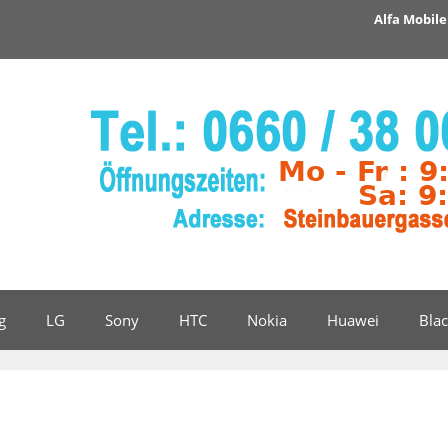
Alfa Mobile 
g
LG
Sony
HTC
Nokia
Huawei
Bla