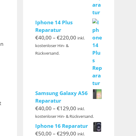
Iphone 14 Plus
Reparatur
Preisspanne:
€
40,00
–
€
220,00
inkl.
nn
€40,00
kostenloser Hin- &
bis
Rückversand.
€220,00
Samsung Galaxy A56
Reparatur
t
Preisspanne:
€
40,00
–
€
129,00
inkl.
€40,00
kostenloser Hin- & Rückversand.
bis
Iphone 16 Reparatur
€129,00
Preisspanne:
€
50,00
–
€
299,00
inkl.