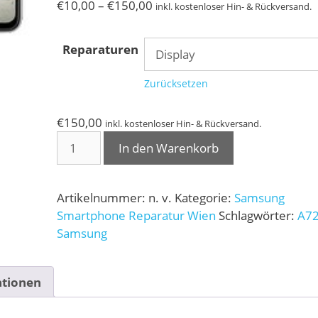
Preisspanne:
€
10,00
–
€
150,00
inkl. kostenloser Hin- & Rückversand.
€10,00
bis
Reparaturen
€150,00
Zurücksetzen
€
150,00
inkl. kostenloser Hin- & Rückversand.
Samsung
In den Warenkorb
Galaxy
A72
5G
Artikelnummer:
n. v.
Kategorie:
Samsung
/
Smartphone Reparatur Wien
Schlagwörter:
A7
4G
Samsung
Reparatur
Menge
ationen