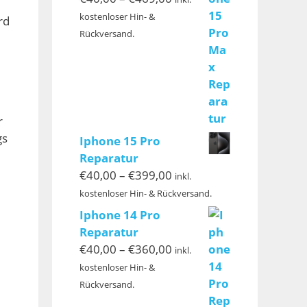
€40,00
kostenloser Hin- &
rd
bis
Rückversand.
€469,00
r
gs
Iphone 15 Pro
Reparatur
Preisspanne:
€
40,00
–
€
399,00
inkl.
€40,00
kostenloser Hin- & Rückversand.
bis
Iphone 14 Pro
€399,00
Reparatur
Preisspanne:
€
40,00
–
€
360,00
inkl.
€40,00
kostenloser Hin- &
bis
Rückversand.
€360,00