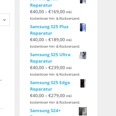
Reparatur
Preisspanne:
€
40,00
–
€
169,00
inkl.
€40,00
kostenloser Hin- & Rückversand.
bis
Samsung S25 Plus
€169,00
Reparatur
Preisspanne:
€
40,00
–
€
189,00
inkl.
€40,00
kostenloser Hin- & Rückversand.
bis
Samsung S25 Ultra
€189,00
Reparatur
Preisspanne:
€
40,00
–
€
239,00
inkl.
€40,00
kostenloser Hin- & Rückversand.
2
,
bis
Samsung S25 Edge
€239,00
Reparatur
Preisspanne:
€
40,00
–
€
279,00
inkl.
€40,00
kostenloser Hin- & Rückversand.
bis
Samsung S24+
€279,00