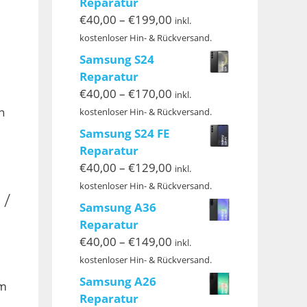
Reparatur
Preisspanne:
€
40,00
–
€
199,00
inkl.
€40,00
kostenloser Hin- & Rückversand.
bis
Samsung S24
€199,00
Reparatur
Preisspanne:
€
40,00
–
€
170,00
inkl.
€40,00
n
kostenloser Hin- & Rückversand.
bis
Samsung S24 FE
€170,00
Reparatur
Preisspanne:
€
40,00
–
€
129,00
inkl.
€40,00
kostenloser Hin- & Rückversand.
 /
bis
Samsung A36
€129,00
Reparatur
Preisspanne:
€
40,00
–
€
149,00
inkl.
€40,00
kostenloser Hin- & Rückversand.
bis
Samsung A26
em
€149,00
Reparatur