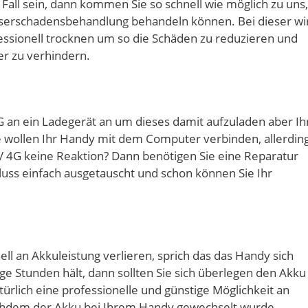
r Fall sein, dann kommen Sie so schnell wie möglich zu uns,
serschadensbehandlung behandeln können. Bei dieser wi
ssionell trocknen um so die Schäden zu reduzieren und
r zu verhindern.
G an ein Ladegerät an um dieses damit aufzuladen aber Ih
e wollen Ihr Handy mit dem Computer verbinden, allerdin
 / 4G keine Reaktion? Dann benötigen Sie eine Reparatur
luss einfach ausgetauscht und schon können Sie Ihr
ll an Akkuleistung verlieren, sprich das das Handy sich
ge Stunden hält, dann sollten Sie sich überlegen den Akku
ürlich eine professionelle und günstige Möglichkeit an
achdem der Akku bei Ihrem Handy gewechselt wurde,